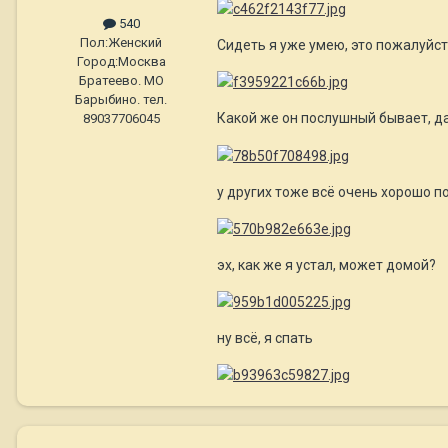
540
Пол:
Женский
Сидеть я уже умею, это пожалуйс
Город:
Москва
Братеево. МО
Барыбино. тел.
Какой же он послушный бывает, да
89037706045
у других тоже всё очень хорошо п
эх, как же я устал, может домой?
ну всё, я спать