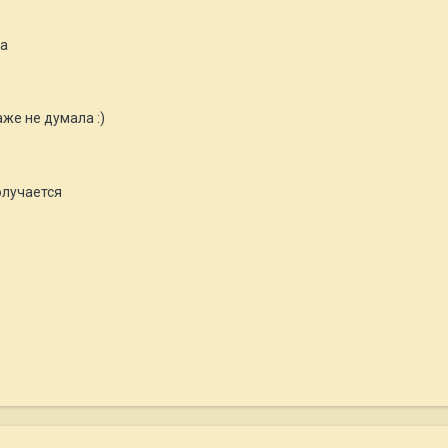
та
же не думала :)
олучается