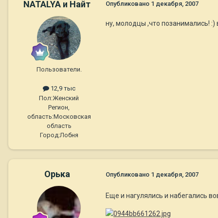
NATALYA и Найт
Опубликовано
1 декабря, 2007
ну, молодцы ,что позанимались! :) 
Пользователи.
12,9 тыс
Пол:
Женский
Регион,
область:
Московская
область
Город:
Лобня
Орька
Опубликовано
1 декабря, 2007
Еще и нагулялись и набегались вов