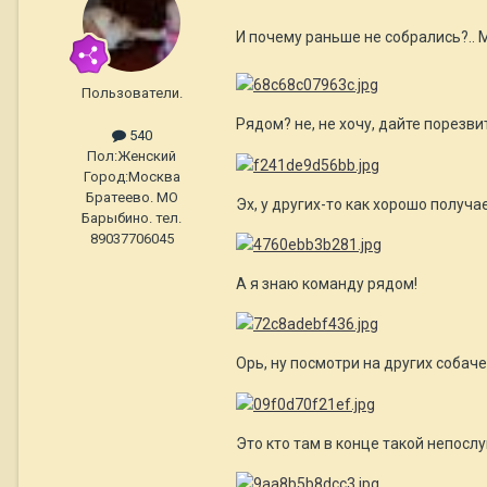
И почему раньше не собрались?..
Пользователи.
Рядом? не, не хочу, дайте порезв
540
Пол:
Женский
Город:
Москва
Братеево. МО
Эх, у других-то как хорошо получа
Барыбино. тел.
89037706045
А я знаю команду рядом!
Орь, ну посмотри на других собаче
Это кто там в конце такой непосл