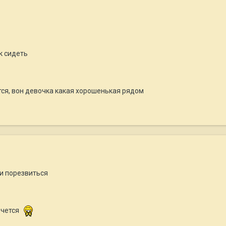
к сидеть
тся, вон девочка какая хорошенькая рядом
 и порезвиться
хочется