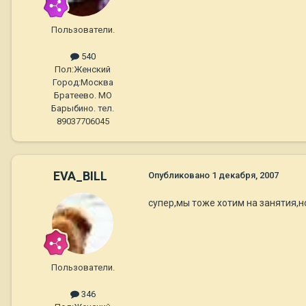
Пользователи.
540
Пол:
Женский
Город:
Москва
Братеево. МО
Барыбино. тел.
89037706045
EVA_BILL
Опубликовано
1 декабря, 2007
супер,мы тоже хотим на занятия,н
Пользователи.
346