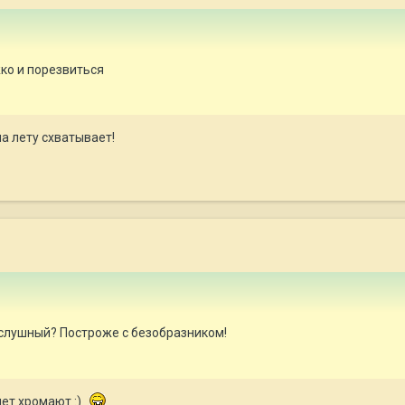
ко и порезвиться
на лету схватывает!
ослушный? Построже с безобразником!
чет хромают :)