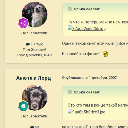
Орька сказал:
Ну что ж, теперь можно немнож
Пользователи.
Орька, такой симпатичный!! :) Все 
1,1 тыс
Пол:
Женский
И спасибо за фотки!!
Город:
Москва, ЮАО
Анюта и Лорд
Опубликовано
1 декабря, 2007
Орька сказал:
Это кто там в конце такой неп
Пользователи.
кажется мы))) тока безобразники 
53