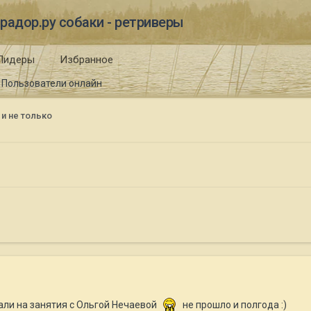
радор.ру собаки - ретриверы
Лидеры
Избранное
Пользователи онлайн
 и не только
али на занятия с Ольгой Нечаевой
не прошло и полгода :)