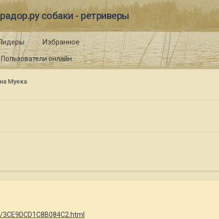
радор.ру собаки - ретриверы
Лидеры
Избранное
Пользователи онлайн
на Муека
lina/3CE9DCD1C8B084C2.html