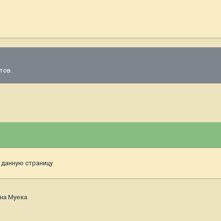
тов.
 данную страницу
на Муека