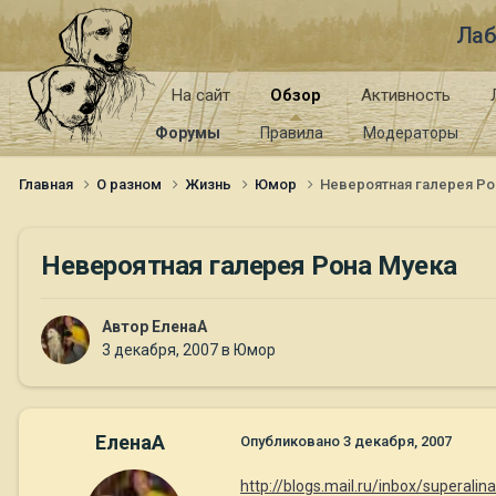
Лаб
На сайт
Обзор
Активность
Форумы
Правила
Модераторы
Главная
О разном
Жизнь
Юмор
Невероятная галерея Ро
Невероятная галерея Рона Муека
Автор
ЕленаА
3 декабря, 2007
в
Юмор
ЕленаА
Опубликовано
3 декабря, 2007
http://blogs.mail.ru/inbox/supera