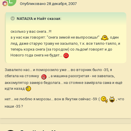
Опубликовано
28 декабря, 2007
NATALYA и Найт сказал:
сколько у вас снега...!!!
а у нас как говорят: "снега зимой не выпросишь!"
один
лед, даже старую траву не засыпало, т.к. все таяло-таяло, и
теперь корка снега (за городом) со льдом! говорят и до
Нового года снега не будет...
Завалило нас... и поморозило уже ... во вторник было -35, я
сбегала на стоянку
, а машина разогретая - не завелась,
аккомулятор замерз бедолага... на стоянке замёрзла сама и ещё
идти назад
нет... не люблю я морозы... вон в Якутии сейчас -59 :(
, что
наши -35 ?