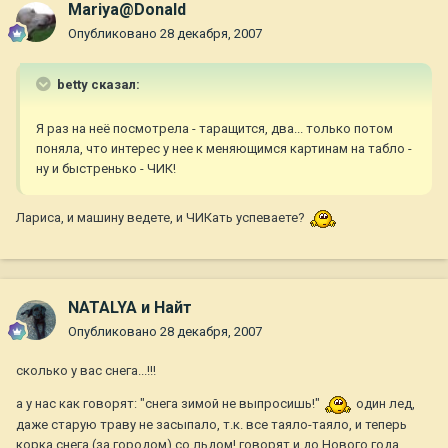
Mariya@Donald
Опубликовано
28 декабря, 2007
betty сказал:
Я раз на неё посмотрела - таращится, два... только потом
поняла, что интерес у нее к меняющимся картинам на табло -
ну и быстренько - ЧИК!
Лариса, и машину ведете, и ЧИКать успеваете?
NATALYA и Найт
Опубликовано
28 декабря, 2007
сколько у вас снега...!!!
а у нас как говорят: "снега зимой не выпросишь!"
один лед,
даже старую траву не засыпало, т.к. все таяло-таяло, и теперь
корка снега (за городом) со льдом! говорят и до Нового года