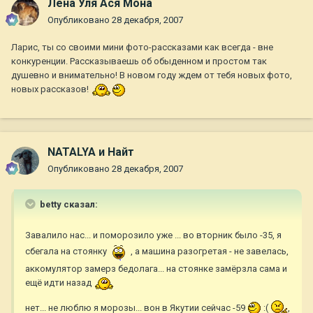
Лена Уля Ася Мона
Опубликовано
28 декабря, 2007
Ларис, ты со своими мини фото-рассказами как всегда - вне
конкуренции. Рассказываешь об обыденном и простом так
душевно и внимательно! В новом году ждем от тебя новых фото,
новых рассказов!
NATALYA и Найт
Опубликовано
28 декабря, 2007
betty сказал:
Завалило нас... и поморозило уже ... во вторник было -35, я
сбегала на стоянку
, а машина разогретая - не завелась,
аккомулятор замерз бедолага... на стоянке замёрзла сама и
ещё идти назад
нет... не люблю я морозы... вон в Якутии сейчас -59
:(
,