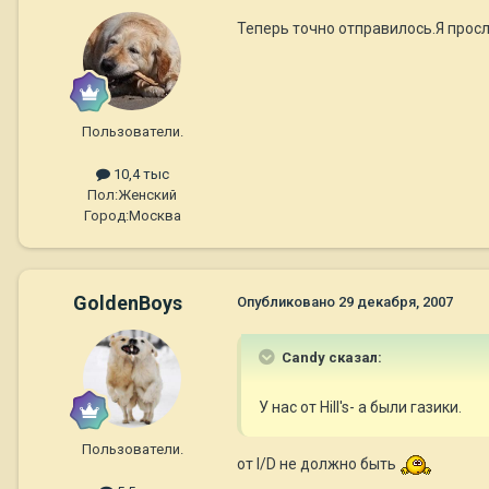
Теперь точно отправилось.Я прос
Пользователи.
10,4 тыс
Пол:
Женский
Город:
Москва
GoldenBoys
Опубликовано
29 декабря, 2007
Candy сказал:
У нас от Hill's- a были газики.
Пользователи.
от I/D не должно быть