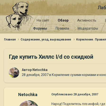
Лаб
На сайт
Обзор
Активность
Форумы
Правила
Модераторы
Главная
Содержание, уход, выращивание
Кормление. Правил
Где купить Хиллс I/d со скидкой
Автор
Netochka
28 декабря, 2007
в
Кормление сухими кормами и кон
Netochka
Опубликовано
28 декабря, 2007
Народ! Поделитесь плз инфой, где