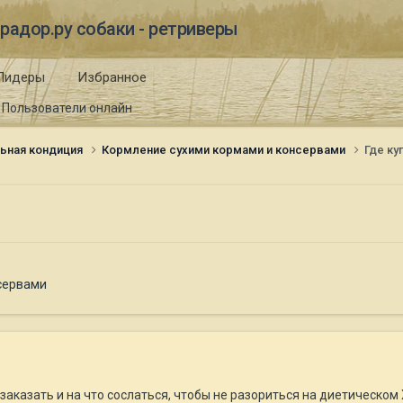
радор.ру собаки - ретриверы
Лидеры
Избранное
Пользователи онлайн
ьная кондиция
Кормление сухими кормами и консервами
Где ку
сервами
 заказать и на что сослаться, чтобы не разориться на диетическом