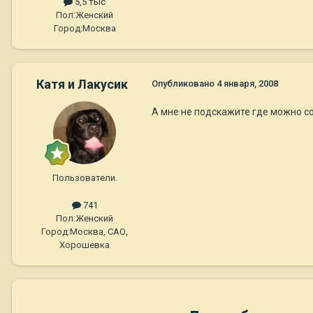
5,5 тыс
Пол:
Женский
Город:
Москва
Катя и Лакусик
Опубликовано
4 января, 2008
А мне не подскажите где можно со
Пользователи.
741
Пол:
Женский
Город:
Москва, САО,
Хорошевка