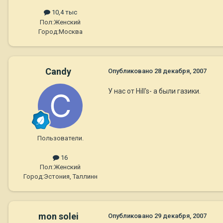
10,4 тыс
Пол:
Женский
Город:
Москва
Candy
Опубликовано
28 декабря, 2007
У нас от Hill's- a были газики.
Пользователи.
16
Пол:
Женский
Город:
Эстония, Таллинн
mon solei
Опубликовано
29 декабря, 2007