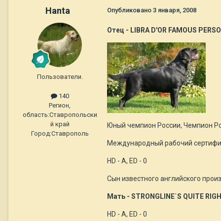
Hanta
Опубликовано
3 января, 2008
Отец - LIBRA D'OR FAMOUS PERSO
Пользователи.
140
Регион,
область:
Ставропольски
й край
Юный чемпион России, Чемпион Р
Город:
Ставрополь
Международный рабочий сертифи
HD - A, ED - 0
Сын известного английского произ
Мать - STRONGLINE`S QUITE RIG
HD - A, ED - 0