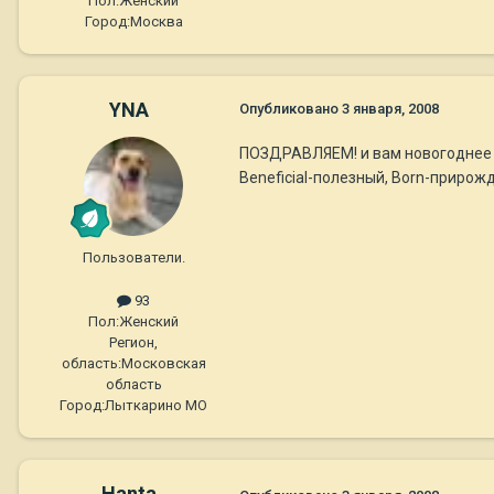
Пол:
Женский
Город:
Москва
YNA
Опубликовано
3 января, 2008
ПОЗДРАВЛЯЕМ! и вам новогоднее сча
Beneficial-полезный, Born-прирож
Пользователи.
93
Пол:
Женский
Регион,
область:
Московская
область
Город:
Лыткарино МО
Hanta