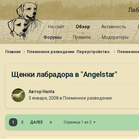
Лаб
На сайт
Обзор
Активность
Форумы
Правила
Модераторы
Главная
Племенное разведение. Переустройство.
Племенно
Щенки лабрадора в "Angelstar"
Автор
Hanta
3 января, 2008
в
Племенное разведение
1
2
ДАЛЕЕ
Страница 1 из 2