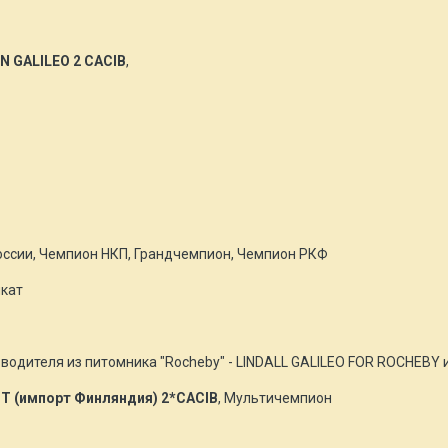
N GALILEO 2 CACIB
,
оссии, Чемпион НКП, Грандчемпион, Чемпион РКФ
кат
водителя из питомника "Rocheby" - LINDALL GALILEO FOR ROCHEBY 
HT (импорт Финляндия) 2*CACIB
, Мультичемпион