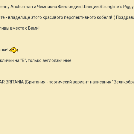
enny Anchorman и Чемпиона Финляндии, Швеции Strongline`s Piggy
е - владелице этого красивого перспективного кобеля! :( Поздра
ливы вместе с Вами!
нки!
клички на "Б", только англоязычные.
R BRITANIA (Британия - поэтичесий вариант написания "Великобр