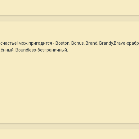
стье! мож пригодится - Boston, Bonus, Brand, Brandy,Brave-храбрый,
дённый, Boundless-безграничный.