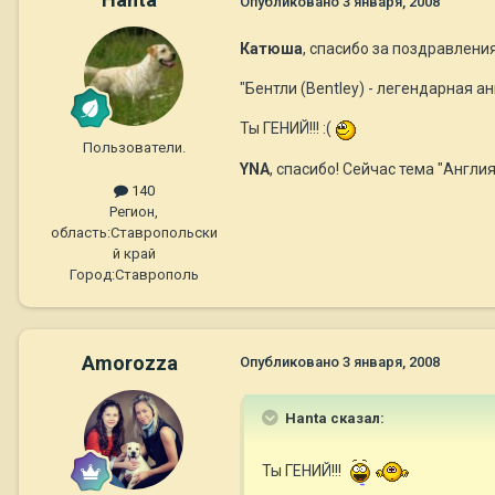
Опубликовано
3 января, 2008
Катюша
, спасибо за поздравления
"Бентли (Bentley) - легендарная 
Ты ГЕНИЙ!!! :(
Пользователи.
YNA
, спасибо! Сейчас тема "Англ
140
Регион,
область:
Ставропольски
й край
Город:
Ставрополь
Amorozza
Опубликовано
3 января, 2008
Hanta сказал:
Ты ГЕНИЙ!!!