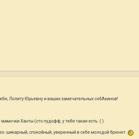
тебя, Лолиту Юрьевну и ваших замечательных собАкинов!
амочки Ханты (сто пудофф, у тебя такая есть :( ).
ео: шикарный, спокойный, уверенный в себе молодой брюнет.