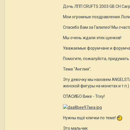
Дочь ЛПП CRUFTS 2003 GB CH Carp
Мои огромные поздравления Лолит
Спасибо Вам за Галилео! Мы счаст
Мы очень ждали этих щенков!
Уважаемые форумчане и форумча
Помогите, пожалуйста, придумать 
Тема "Англия".
Эту девочку мы назовем ANGELSTA
женской фигуры на монетах и т.п.)
СПАСИБО Вике - Trixy!
Нужны ещё клички по теме!
Это мальчик