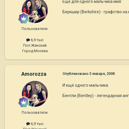
Ещё для одного мальчика имя:
Беркшир (Berkshire) - графство на
Пользователи.
6,9 тыс
Пол:
Женский
Город:
Москва
Amorozza
Опубликовано
3 января, 2008
И ещё одного мальчика:
Бентли (Bentley) - легендарная а
Пользователи.
6,9 тыс