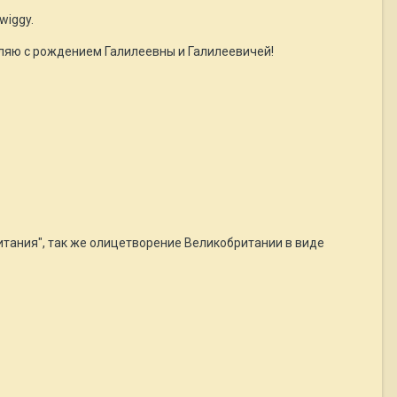
wiggy.
вляю с рождением Галилеевны и Галилеевичей!
итания", так же олицетворение Великобритании в виде