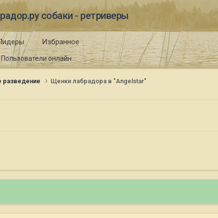
радор.ру собаки - ретриверы
Лидеры
Избранное
Пользователи онлайн
е разведение
Щенки лабрадора в "Angelstar"