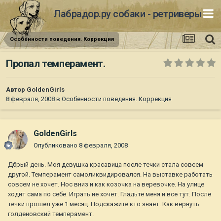
Лабрадор.ру собаки - ретриверы
Особенности поведения. Коррекция
Пропал темперамент.
Автор
GoldenGirls
8 февраля, 2008
в
Особенности поведения. Коррекция
GoldenGirls
Опубликовано
8 февраля, 2008
Дбрый день. Моя девушка красавица после течки стала совсем
другой. Темперамент самоликвидировался. На выставке работать
совсем не хочет. Нос вниз и как козочка на веревочке. На улице
ходит сама по себе. Играть не хочет. Гладьте меня и все тут. После
течки прошел уже 1 месяц. Подскажите кто знает. Как вернуть
голденовский темперамент.