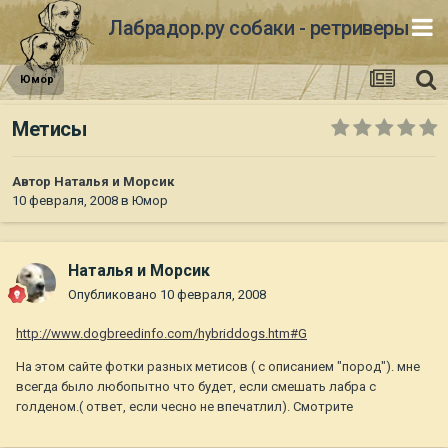
Лабрадор.ру собаки - ретриверы
Юмор
Метисы
Автор
Наталья и Морсик
10 февраля, 2008
в
Юмор
Наталья и Морсик
Опубликовано
10 февраля, 2008
http://www.dogbreedinfo.com/hybriddogs.htm#G
На этом сайте фотки разных метисов ( с описанием "пород"). мне
всегда было любопытно что будет, если смешать лабра с
голденом.( ответ, если чесно не впечатлил). Смотрите