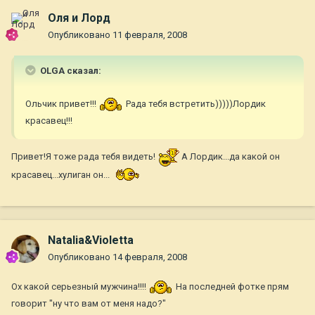
Оля и Лорд
Опубликовано
11 февраля, 2008
OLGA сказал:
Ольчик привет!!!
Рада тебя встретить)))))Лордик
красавец!!!
Привет!Я тоже рада тебя видеть!
А Лордик...да какой он
красавец...хулиган он...
Natalia&Violetta
Опубликовано
14 февраля, 2008
Ох какой серьезный мужчина!!!!
На последней фотке прям
говорит "ну что вам от меня надо?"