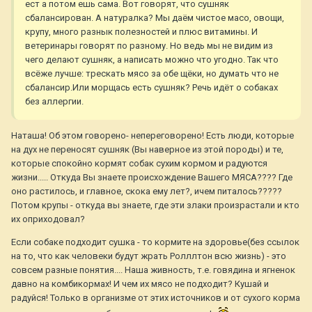
ест а потом ешь сама. Вот говорят, что сушняк
сбалансирован. А натуралка? Мы даём чистое масо, овощи,
крупу, много разнык полезностей и плюс витамины. И
ветеринары говорят по разному. Но ведь мы не видим из
чего делают сушняк, а написать можно что угодно. Так что
всёже лучше: трескать мясо за обе щёки, но думать что не
сбалансир.Или морщась есть сушняк? Речь идёт о собаках
без аллергии.
Наташа! Об этом говорено- непереговорено! Есть люди, которые
на дух не переносят сушняк (Вы наверное из этой породы) и те,
которые спокойно кормят собак сухим кормом и радуются
жизни..... Откуда Вы знаете происхождение Вашего МЯСА???? Где
оно растилось, и главное, скока ему лет?, ичем питалось?????
Потом крупы - откуда вы знаете, где эти злаки произрастали и кто
их оприходовал?
Если собаке подходит сушка - то кормите на здоровье(без ссылок
на то, что как человеки будут жрать Ролллтон всю жизнь) - это
совсем разные понятия.... Наша живность, т.е. говядина и ягненок
давно на комбикормах! И чем их мясо не подходит? Кушай и
радуйся! Только в организме от этих источников и от сухого корма