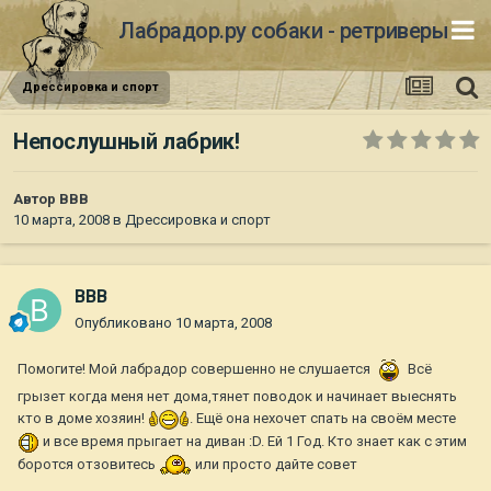
Лабрадор.ру собаки - ретриверы
Дрессировка и спорт
Непослушный лабрик!
Автор
ВВВ
10 марта, 2008
в
Дрессировка и спорт
ВВВ
Опубликовано
10 марта, 2008
Помогите! Мой лабрадор совершенно не слушается
Всё
грызет когда меня нет дома,тянет поводок и начинает выеснять
кто в доме хозяин!
. Ещё она нехочет спать на своём месте
и все время прыгает на диван :D. Ей 1 Год. Кто знает как с этим
боротся отзовитесь
или просто дайте совет