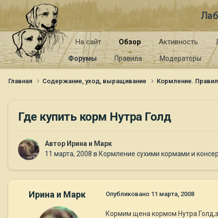
Лаб
На сайт
Обзор
Активность
Форумы
Правила
Модераторы
Главная
Содержание, уход, выращивание
Кормление. Правил
Где купить корм Нутра Голд
Автор
Ирина и Марк
11 марта, 2008
в
Кормление сухими кормами и консе
Ирина и Марк
Опубликовано
11 марта, 2008
Кормим щена кормом Нутра Голд,з