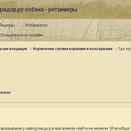
радор.ру собаки - ретриверы
Лидеры
Избранное
Пользователи онлайн
ьная кондиция
Кормление сухими кормами и консервами
Где ку
рвами
аказываем у заводчицы,а в магазинах найти не можем. (И вообще 