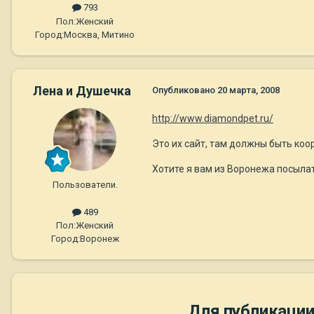
793
Пол:
Женский
Город:
Москва, Митино
Лена и Душечка
Опубликовано
20 марта, 2008
http://www.diamondpet.ru/
Это их сайт, там должны быть коо
Хотите я вам из Воронежа посыла
Пользователи.
489
Пол:
Женский
Город:
Воронеж
Для публикации