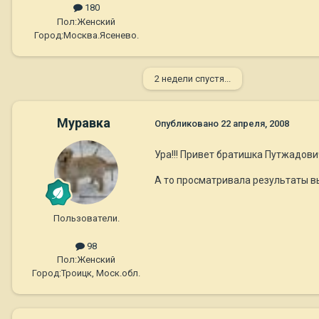
180
Пол:
Женский
Город:
Москва.Ясенево.
2 недели спустя...
Муравка
Опубликовано
22 апреля, 2008
Ура!!! Привет братишка Путжадович 
А то просматривала результаты выс
Пользователи.
98
Пол:
Женский
Город:
Троицк, Моск.обл.