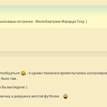
 была ваша сестренка - Жюли Бертрани Жерардо Голд :)
ли пообщаться
- я одним глазом все время пыталась контролиров
было там...
к Вы выглядели :)
вочка, и девушка в желтой футболке...