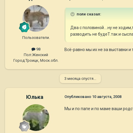
поли сказал:
Два с половиной....ну не ходим
разводить не будеТ.так и сысла 
Пользователи.
98
Всё-равно мы их не за выставки и 
Пол:
Женский
Город:
Троицк, Моск.обл.
3 месяца спустя...
Юлька
Опубликовано
10 августа, 2008
Мы и по папе и по маме ваши род