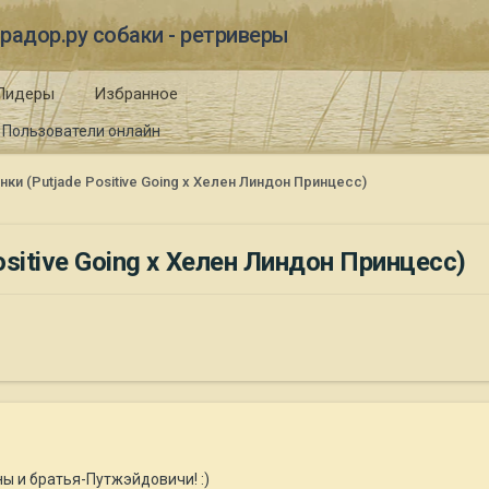
радор.ру собаки - ретриверы
Лидеры
Избранное
Пользователи онлайн
нки (Putjade Positive Going x Хелен Линдон Принцесс)
ositive Going x Хелен Линдон Принцесс)
 и братья-Путжэйдовичи! :)