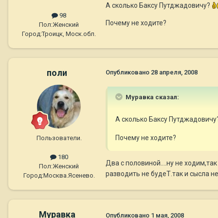
А сколько Баксу Путджадовичу?
98
Почему не ходите?
Пол:
Женский
Город:
Троицк, Моск.обл.
поли
Опубликовано
28 апреля, 2008
Муравка сказал:
А сколько Баксу Путджадовичу
Почему не ходите?
Пользователи.
180
Два с половиной....ну не ходим,та
Пол:
Женский
разводить не будеТ.так и сысла нет
Город:
Москва.Ясенево.
Муравка
Опубликовано
1 мая, 2008