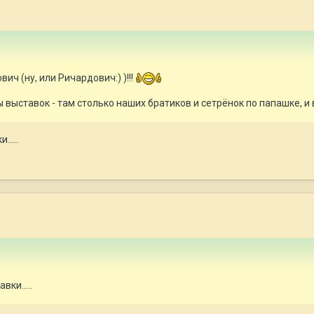
ич (ну, или Ричардович:) )!!!
выставок - там столько наших братиков и сетрёнок по папашке, и вс
....
ки.....