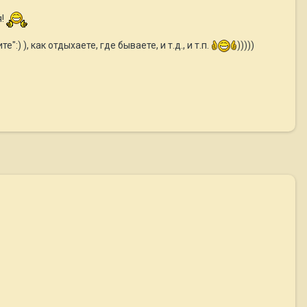
я!
) ), как отдыхаете, где бываете, и т.д., и т.п.
)))))