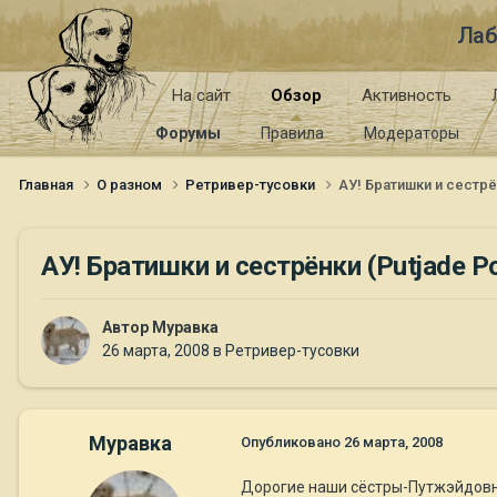
Лаб
На сайт
Обзор
Активность
Форумы
Правила
Модераторы
Главная
О разном
Ретривер-тусовки
АУ! Братишки и сестрё
АУ! Братишки и сестрёнки (Putjade P
Автор
Муравка
26 марта, 2008
в
Ретривер-тусовки
Муравка
Опубликовано
26 марта, 2008
Дорогие наши сёстры-Путжэйдовны