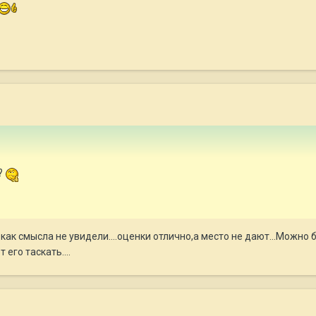
?
к как смысла не увидели....оценки отлично,а место не дают...Можно
 его таскать....