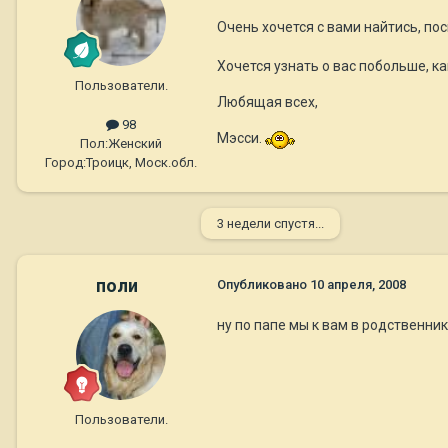
Очень хочется с вами найтись, по
Хочется узнать о вас побольше, как 
Пользователи.
Любящая всех,
98
Мэсси.
Пол:
Женский
Город:
Троицк, Моск.обл.
3 недели спустя...
поли
Опубликовано
10 апреля, 2008
ну по папе мы к вам в родственники
Пользователи.