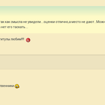
,так как смысла не увидели....оценки отлично,а место не дают...Мо
нет его таскать....
титулы любим!!!!
ственники