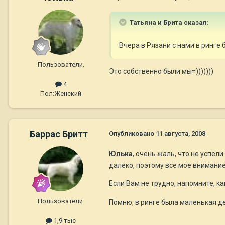
Татьяна и Брита сказал:
Вчера в Рязани с нами в ринге
Пользователи.
Это собственно были мы=)))))))
4
Пол:
Женский
Баррас Бритт
Опубликовано
11 августа, 2008
Юлька
, очень жаль, что не успе
далеко, поэтому все мое внимание 
Если Вам не трудно, напомните, ка
Пользователи.
Помню, в ринге была маленькая де
1,9 тыс