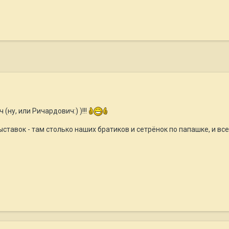
(ну, или Ричардович:) )!!!
тавок - там столько наших братиков и сетрёнок по папашке, и все м