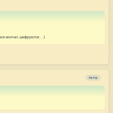
е молчат, шифруются.... :)
Автор