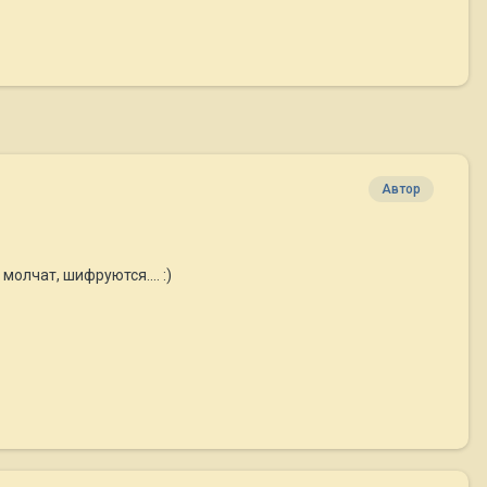
Автор
олчат, шифруются.... :)