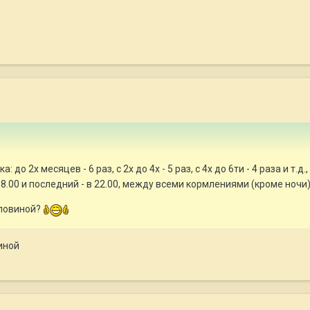
о 2х месяцев - 6 раз, с 2х до 4х - 5 раз, с 4х до 6ти - 4 раза и т.д
в 8.00 и последний - в 22.00, между всеми кормлениями (кроме ночи)
оловиной?
иной