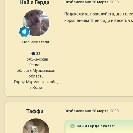
Кай и Герда
Опубликовано
28 марта, 2008
Подскажите, пожалуйста, щен плох
кормлением. Щен бодр и весел, в 
Пользователи.
33
Пол:
Женский
Регион,
область:
Мурманская
область
Город:
Мурманская обл.,
г.Кола
Тэффи
Опубликовано
28 марта, 2008
Кай и Герда сказал: