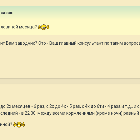
казал:
половиной месяца?
ворит Вам заводчик? Это - Ваш главный консультант по таким вопрос
х месяцев - 6 раз, с 2х до 4х - 5 раз, с 4х до 6ти - 4 раза и т.д., 
последний - в 22.00, между всеми кормлениями (кроме ночи) равный и
виной?