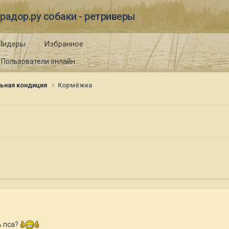
радор.ру собаки - ретриверы
Лидеры
Избранное
Пользователи онлайн
ьная кондиция
Кормёжка
ь пса?