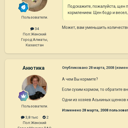
Подскажите, пожалуйста, щен пл
кормлением. Щен бодр и весел,
Пользователи.
Может, вам уменьшить количеств
34
Пол:
Женский
Город:
Алматы,
Казахстан
Анютика
Опубликовано
28 марта, 2008
(измен
А чем Вы кормите?
Если сухим кормом, то обратите в
Одни из хозяев Аськиных щенков 
Пользователи.
Изменено
28 марта, 2008
пользова
3,8 тыс
2
Пол:
Женский