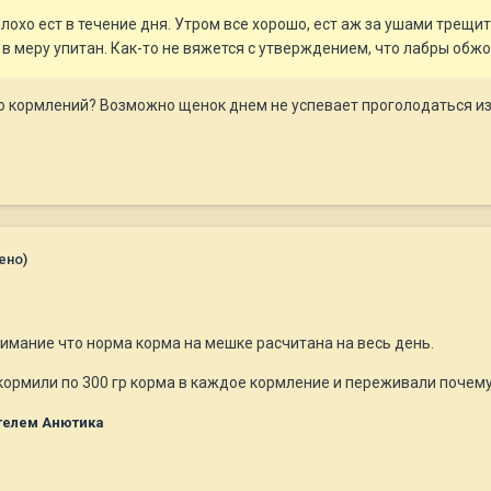
охо ест в течение дня. Утром все хорошо, ест аж за ушами трещит
 в меру упитан. Как-то не вяжется с утверждением, что лабры обжо
о кормлений? Возможно щенок днем не успевает проголодаться из
ено)
нимание что норма корма на мешке расчитана на весь день.
кормили по 300 гр корма в каждое кормление и переживали почему
телем Анютика