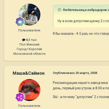
Любительница лабрадоров с
Ну а если допустим щенку 2 с 
Пользователи.
Я бы сказала - 4-5 раз, но что го
8,3 тыс
Пол:
Женский
Город:
г.Королев
Московской области
Маша&Саймон
Опубликовано
26 марта, 2008
Рекомендации нашего заводчика: до 2
день, первый раз утром, в 8.00 и 
ЗЫ - а почему "допустим" 2 с поло
Пользователи.