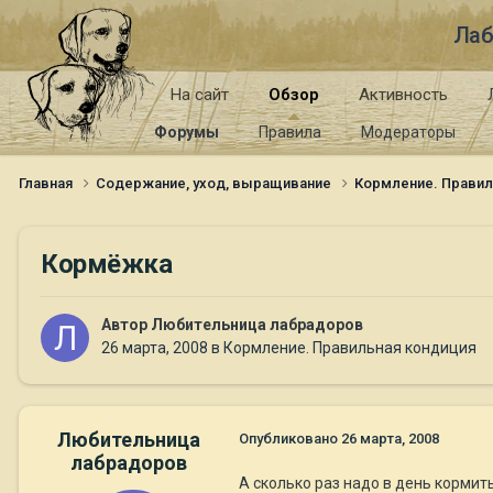
Лаб
На сайт
Обзор
Активность
Форумы
Правила
Модераторы
Главная
Содержание, уход, выращивание
Кормление. Правил
Кормёжка
Автор
Любительница лабрадоров
26 марта, 2008
в
Кормление. Правильная кондиция
Любительница
Опубликовано
26 марта, 2008
лабрадоров
А сколько раз надо в день кормит