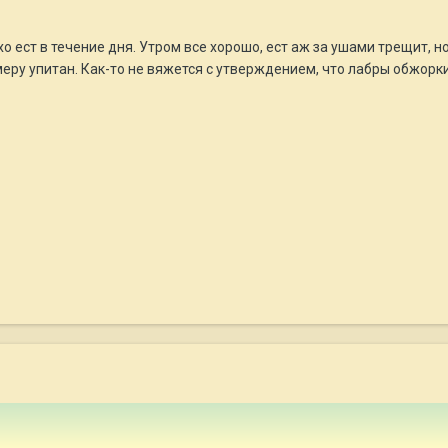
о ест в течение дня. Утром все хорошо, ест аж за ушами трещит, н
меру упитан. Как-то не вяжется с утверждением, что лабры обжорки