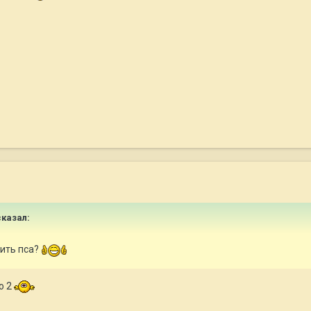
казал:
мить пса?
о 2