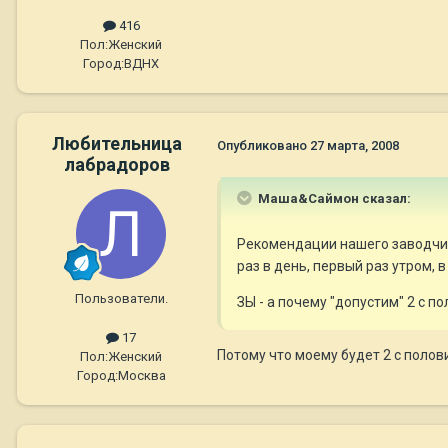
416
Пол:
Женский
Город:
ВДНХ
Любительница
Опубликовано
27 марта, 2008
лабрадоров
Маша&Саймон сказал:
Рекомендации нашего заводчика: д
раз в день, первый раз утром, 
Пользователи.
ЗЫ - а почему "допустим" 2 с п
17
Потому что моему будет 2 с полов
Пол:
Женский
Город:
Москва