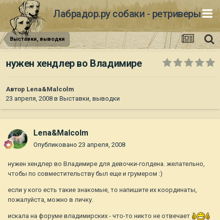
Лабрадор.ру собаки - ретриверы
Выставки, выводки
нужен хендлер во Владимире
Автор
Lena&Malcolm
23 апреля, 2008
в
Выставки, выводки
Lena&Malcolm
Опубликовано
23 апреля, 2008
нужен хендлер во Владимире для девочки-голдена. желательно,
чтобы по совместительству был еще и грумером :)
если у кого есть такие знакомые, то напишите их координаты,
пожалуйста, можно в личку.
искала на форуме владимирских - что-то никто не отвечает