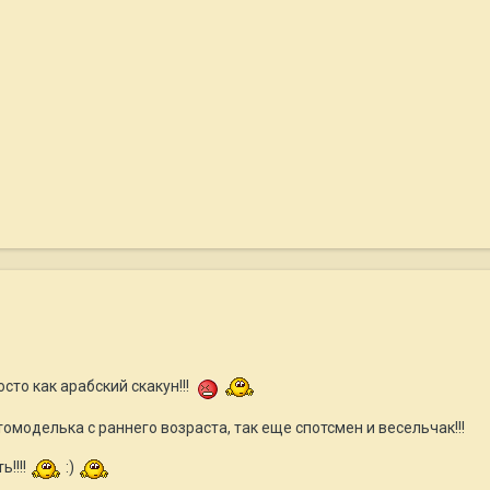
сто как арабский скакун!!!
томоделька с раннего возраста, так еще спотсмен и весельчак!!!
ь!!!!
:)