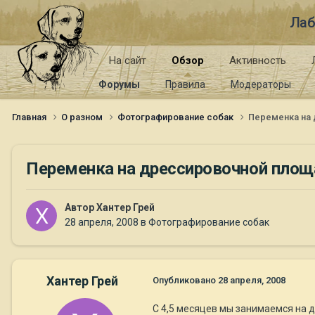
Лаб
На сайт
Обзор
Активность
Форумы
Правила
Модераторы
Главная
О разном
Фотографирование собак
Переменка на
Переменка на дрессировочной пло
Автор
Хантер Грей
28 апреля, 2008
в
Фотографирование собак
Хантер Грей
Опубликовано
28 апреля, 2008
С 4,5 месяцев мы занимаемся на д