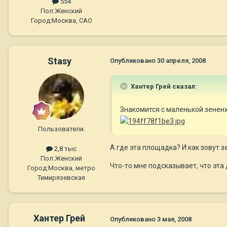
554
Пол:
Женский
Город:
Москва, САО
Stasy
Опубликовано
30 апреля, 2008
Хантер Грей сказал:
Знакомится с маленькой зенен
Пользователи.
А где эта площадка? И как зовут 
2,8 тыс
Пол:
Женский
Что-то мне подсказывает, что эта
Город:
Москва, метро
Тимирязевская
Хантер Грей
Опубликовано
3 мая, 2008