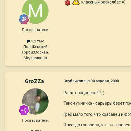
классный расколбас =)
Пользователи.
3,2 тыс
Пол:
Женский
Город:
Москва.
Медведково
GroZZa
Опубликовано
30 апреля, 2008
Растет пацаненок!!! :)
Такой умничка - барьеры берет про
Грей мало того, что красавец и фо
Пользователи.
Я всегда говорила, что он - прелест