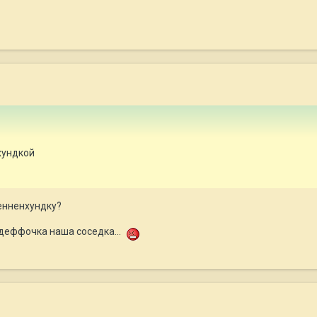
хундкой
зенненхундку?
 деффочка наша соседка...