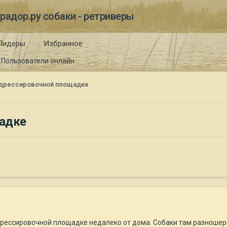
радор.ру собаки - ретриверы
Лидеры
Избранное
Пользователи онлайн
 дрессировочной площадке
щадке
рессировочной площадке недалеко от дома. Собаки там разношерст