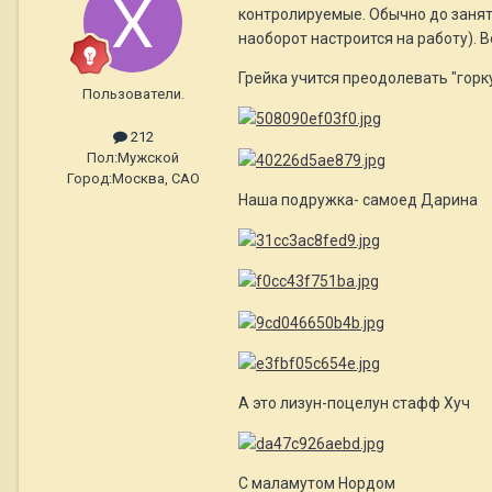
контролируемые. Обычно до занят
наоборот настроится на работу). 
Грейка учится преодолевать "горк
Пользователи.
212
Пол:
Мужской
Город:
Москва, САО
Наша подружка- самоед Дарина
А это лизун-поцелун стафф Хуч
С маламутом Нордом