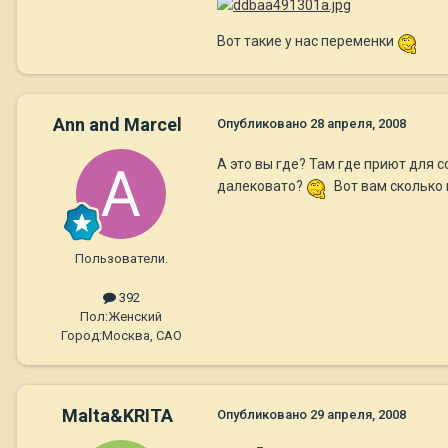
Вот такие у нас переменки
Ann and Marcel
Опубликовано
28 апреля, 2008
А это вы где? Там где приют для 
далековато?
Вот вам сколько
Пользователи.
392
Пол:
Женский
Город:
Москва, САО
Malta&KRITA
Опубликовано
29 апреля, 2008