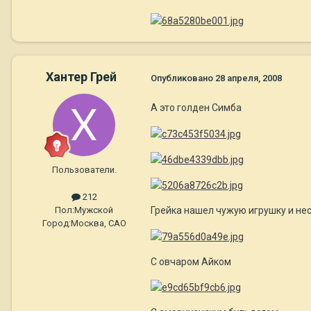
Хантер Грей
Опубликовано
28 апреля, 2008
А это голден Симба
Пользователи.
212
Грейка нашел чужую игрушку и не
Пол:
Мужской
Город:
Москва, САО
С овчаром Айком