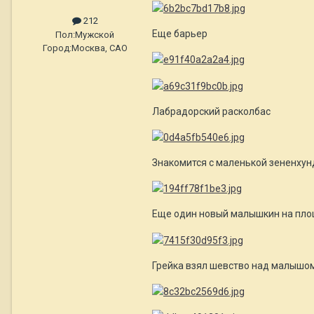
212
Еще барьер
Пол:
Мужской
Город:
Москва, САО
Лабрадорский расколбас
Знакомится с маленькой зененхун
Еще один новый малышкин на пл
Грейка взял шевство над малышо