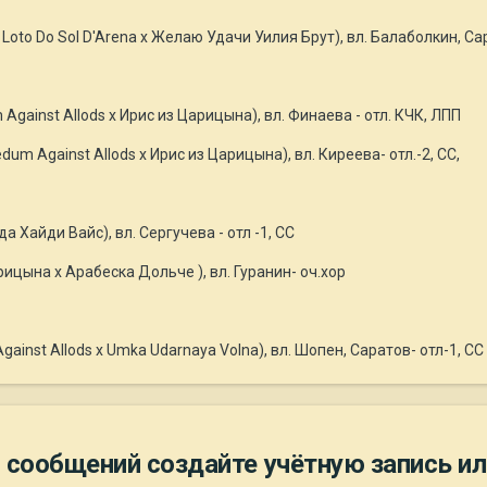
Loto Do Sol D'Arena x Желаю Удачи Уилия Брут), вл. Балаболкин, Са
gainst Allods x Ирис из Царицына), вл. Финаева - отл. КЧК, ЛПП
um Against Allods x Ирис из Царицына), вл. Киреева- отл.-2, СС,
 Хайди Вайс), вл. Сергучева - отл -1, СС
ицына х Арабеска Дольче ), вл. Гуранин- оч.хор
Against Allods x Umka Udarnaya Volna), вл. Шопен, Саратов- отл-1, СС
 сообщений создайте учётную запись ил