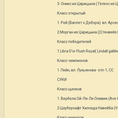
3. Оникс из Царицына ( Гелеос из 
Класс открытый
1. Рей (Ваплет х Дебора). вл. Арсе
2.Морган из Царицына ((Стенвейз 
Класс победителей
1.Libra D'or Flush Royal( Lindall gall
Класс чемпионов
1. Пейн, вл. Лукьянова- отл-1, СС
СУКИ
Класс щенков
1. Вербела Ой-Ля-Ля Оливия (Ave Con
2.Цауберхафт Хилсида Навейба (Valm
Класс юниоров