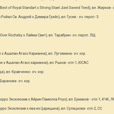
Best of Royal Standart x Strong Stael Jizel Sweed Teed), вл. Жирков- 
ойал Св. Андрей х Димира Грейс), вл. Гусев - оч. персп.-3
 Over Rocheby х Лайма Свит), вл. Тарабрин- оч. персп. ЛЩ
 Ашалан Агасс Карианна), вл. Луговкина- оч. хор.
 х Ашалан Агасс карианна), вл. Рыков- отл-1, ЮСАС
), вл. Кравченко- оч. хор.
 Баранова- оч. хор.
орро Эксклюзив х Айрин Памелла Роуз), вл. Ермаков - отл-1, КЧК, Л
рро Эксклюзив х ева из Царицына), вл. Сулацкова- отл-2, СС