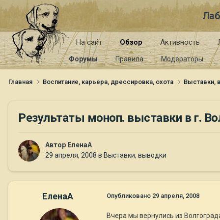
Лаб
На сайт
Обзор
Активность
Форумы
Правила
Модераторы
Главная
Воспитание, карьера, дрессировка, охота
Выставки,
Результаты моноп. выставки в г. Во
Автор
ЕленаА
29 апреля, 2008
в
Выставки, выводки
ЕленаА
Опубликовано
29 апреля, 2008
Вчера мы вернулись из Волгоград