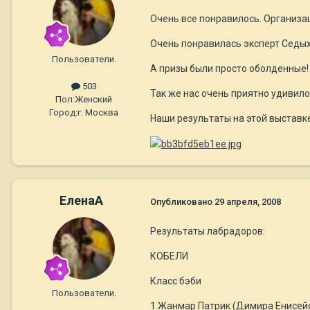
Очень все понравилось. Организац
Очень понравилась эксперт Седых 
Пользователи.
А призы были просто оболденные!
503
Так же нас очень приятно удивило
Пол:
Женский
Город:
г. Москва
Наши результаты на этой выставке
ЕленаА
Опубликовано
29 апреля, 2008
Результаты лабрадоров:
КОБЕЛИ
Класс бэби
Пользователи.
1.Жанмар Патрик (Димира Енисейски