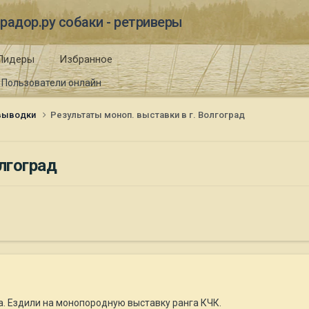
радор.ру собаки - ретриверы
Лидеры
Избранное
Пользователи онлайн
 выводки
Результаты моноп. выставки в г. Волгоград
лгоград
а. Ездили на монопородную выставку ранга КЧК.