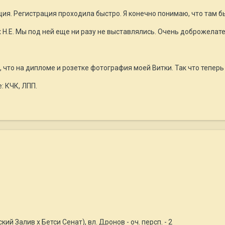
ия. Регистрация проходила быстро. Я конечно понимаю, что там был
Н.Е. Мы под ней еще ни разу не выставлялись. Очень доброжелате
, что на дипломе и розетке фотография моей Витки. Так что тепер
: КЧК, ЛПП.
й Залив х Бетси Сенат), вл. Дронов - оч. персп. - 2