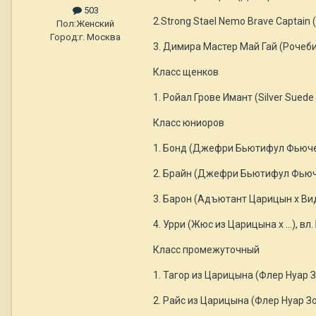
503
2.Strong Stael Nemo Brave Captain (
Пол:
Женский
Город:
г. Москва
3. Димира Мастер Май Гай (Рочеби Р
Класс щенков
1. Ройал Грове Имант (Silver Suede
Класс юниоров
1. Бонд (Джефри Бьютифул Фьюче х
2. Брайн (Джефри Бьютифул Фьюче
3. Барон (Адъютант Царицын х Вида
4. Урри (Жюс из Царицына х ...), вл.
Класс промежуточный
1. Тагор из Царицына (Флер Нуар З
2. Райс из Царицына (Флер Нуар Зо