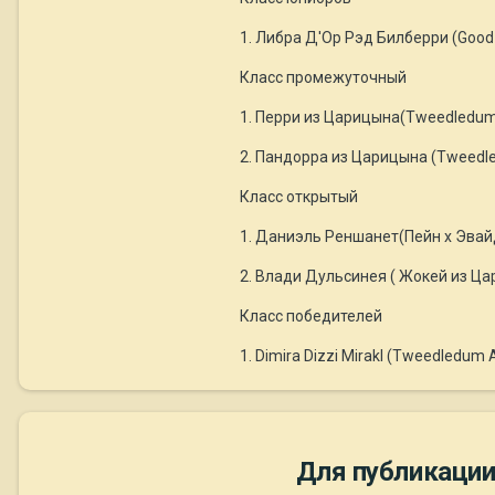
1. Либра Д'Ор Рэд Билберри (Good 
Класс промежуточный
1. Перри из Царицына(Tweedledum A
2. Пандорра из Царицына (Tweedled
Класс открытый
1. Даниэль Реншанет(Пейн х Эвайда
2. Влади Дульсинея ( Жокей из Цар
Класс победителей
1. Dimira Dizzi Mirakl (Tweedledum 
Для публикации