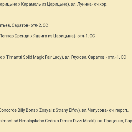
Царицына х Карамель из Царицына), вл. Лунина- оч.хор.
нтьев, Саратов- отл-2, СС
Пеппер Бренди х Ядвига из Царицына)- отл-1, СС
ileo x Timantti Solid Magic Fair Lady), вл. Глухова, Саратов - отл.-1, СС
corde Billy Bons x Zosya iz Strany Elfov), вл. Чепусова- оч. персп.,
ont od Himalajskeho Cedru x Dimira Dizzi Mirakl), вл. Проценко, Сар