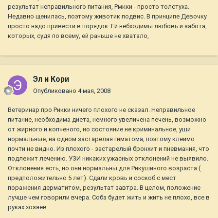
результат неправильного питания, Рмкки - просто толстуха.
Недавно щенилась, поэтому животик подвис. В принципе Девочку
просто надо привести в порядок. Ей небходимы любовь и забота,
которых, судя по всему, ей раньше не хватало,
Эл и Кори
Опубликовано
4 мая, 2008
Ветеринар про Рикки ничего плохого не сказал. Неправильное
питание, необходима диета, немного увеличена печень, возможно
от жирного и копченого, но состояние не криминальное, уши
нормальные, на одном застарелая гиматома, поэтому клеймо
почти не видно. Из плохого - застарелый бронхит и пневмания, что
подлежит лечению. УЗИ никаких ужасных отклонений не выявило.
Отклонения есть, но они нормальны для Рикушиного возраста (
предположительно 5 лет). Сдали кровь и соскоб с мест
поражения дерматитом, результат завтра. В целом, положение
лучше чем говорили вчера. Соба будет жить и жить не плохо, все в
руках хозяев.