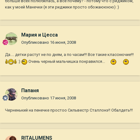
больше всех полюбилась, а все почему? - потому что с риджиком,
как у моей Манечки (я эти риджики просто обожаюююю) :)
Мария и Цесса
Опубликовано
16 июня, 2008
Да.... детки растут не по дням, а по часам!!! Все такие класснючие!!!
:)
Очень черный мальчишка понравился...
Папаня
Опубликовано
17 июня, 2008
Черненький на пенечке простоо Сильвестр Сталлонэ!! Обалдеть!!!
RITALUMENS