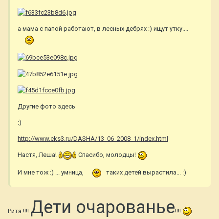
а мама с папой работают, в лесных дебрях :) ищут утку....
Другие фото здесь
:)
http://www.eks3.ru/DASHA/13_06_2008_1/index.html
Настя, Леша!
Спасибо, молодцы!
И мне тож :) ... умница,
таких детей вырастила... :)
Дети очарованье
Рита !!!!
!!!!