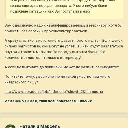
щенка еще одна порция препарата. У кого-нибудь были
подобные ситуации? Как Вы поступали в них?
Вам однозначно надо к квалифицированному ветеринару! Хотя бы
приехать без собаки и проконсультироваться!
А сразу столько глистогонного давать просто нельзя! Если щенок
сильно заглистован, они могут не успеть выйти, будут разлагаться
внутри и травить малыша! По поводу выгонки большого
количества глистов - только к ветеринару!
А если не выгоните до прививки, может не развиться иммунитет.
Почитайте темку, у вас конечно не такой ужас, но там много
интересного пишут.
http://www.labrador.ru/ipb/index.php?showt...2&hl=глисты
Изменено
19 мая, 2008
пользователем Юльчик
Натали и Марсель