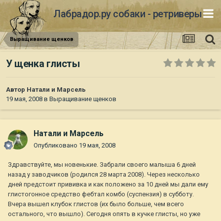
Лабрадор.ру собаки - ретриверы
Выращивание щенков
У щенка глисты
Автор
Натали и Марсель
19 мая, 2008
в
Выращивание щенков
Натали и Марсель
Опубликовано
19 мая, 2008
Здравствуйте, мы новенькие. Забрали своего малыша 6 дней
назад у заводчиков (родился 28 марта 2008). Через несколько
дней предстоит прививка и как положено за 10 дней мы дали ему
глистогонное средство фебтал комбо (суспензия) в субботу.
Вчера вышел клубок глистов (их было больше, чем всего
остального, что вышло). Сегодня опять в кучке глисты, но уже