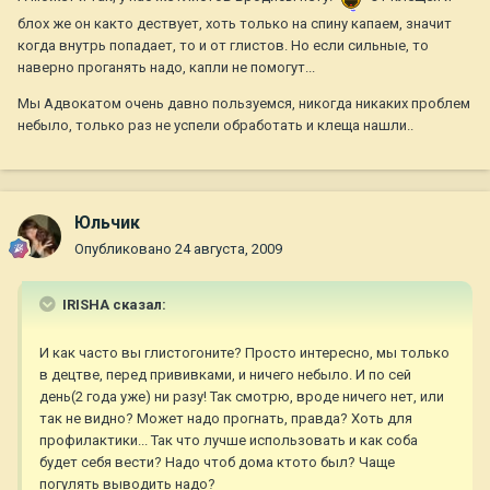
блох же он както дествует, хоть только на спину капаем, значит
когда внутрь попадает, то и от глистов. Но если сильные, то
наверно проганять надо, капли не помогут...
Мы Адвокатом очень давно пользуемся, никогда никаких проблем
небыло, только раз не успели обработать и клеща нашли..
Юльчик
Опубликовано
24 августа, 2009
IRISHA сказал:
И как часто вы глистогоните? Просто интересно, мы только
в децтве, перед прививками, и ничего небыло. И по сей
день(2 года уже) ни разу! Так смотрю, вроде ничего нет, или
так не видно? Может надо прогнать, правда? Хоть для
профилактики... Так что лучше использовать и как соба
будет себя вести? Надо чтоб дома ктото был? Чаще
погулять выводить надо?