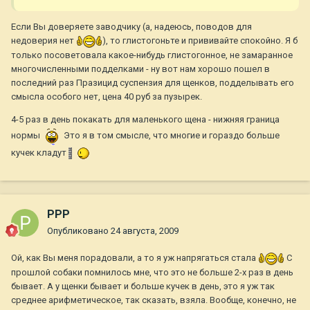
Если Вы доверяете заводчику (а, надеюсь, поводов для
недоверия нет
), то глистогоньте и прививайте спокойно. Я б
только посоветовала какое-нибудь глистогонное, не замаранное
многочисленными подделками - ну вот нам хорошо пошел в
последний раз Празицид суспензия для щенков, подделывать его
смысла особого нет, цена 40 руб за пузырек.
4-5 раз в день покакать для маленького щена - нижняя граница
нормы
Это я в том смысле, что многие и гораздо больше
кучек кладут
РРР
Опубликовано
24 августа, 2009
Ой, как Вы меня порадовали, а то я уж напрягаться стала
С
прошлой собаки помнилось мне, что это не больше 2-х раз в день
бывает. А у щенки бывает и больше кучек в день, это я уж так
среднее арифметическое, так сказать, взяла. Вообще, конечно, не