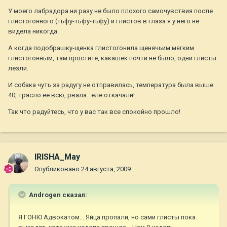
У моего лабрадора ни разу не было плохого самочувствия после
глистогонного (тьфу-тьфу-тьфу) и глистов в глаза я у него не
видела никогда.
А когда подобрашку-щенка глистогонила щенячьим мягким
глистогонным, там простите, какашек почти не было, одни глисты
лезли.
И собака чуть за радугу не отправилась, температура была выше
40, трясло ее всю, рвала...еле откачали!
Так что радуйтесь, что у вас так все спокойно прошло!
IRISHA_May
Опубликовано
24 августа, 2009
Androgen сказал:
Я ГОНЮ Адвокатом... Яйца пропали, но сами глисты пока