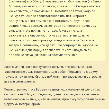
(суспензия) в субботу. Вчера вышел клубок глистов (их было
больше, чем всего остального, что вышло). Сегодня опять в
кучке глисты, но уже меньше. Помогите советом, надо ли
щенку дать еще раз глистогонное или нет. Я просто
волнуюсь, может там еще они остались? Вдруг не все
вышли? Наша заводчица, которая является ветиринаром,
сказала, что в принципе не надо. А когда я стала
высказывать опасения, что не все глисты вышли, то
сказала, что можно сразу дать еще препарата. Так вот я
теперь в сомнениях, что делать. Не повредит ли здоровью
щенка еще одна порция препарата. У кого-нибудь были
подобные ситуации? Как Вы поступали в них?
Такого маленького сразу через день глистогонить не надо -
глистогонные ведь токсичны и для собак. Поищите по форуму
поиском, такая тема была, в ней опытные заводчики и ветврачи
давали свои советы.
Очень странно, что у Вас вет - заводчик, а маленький щенок так
заглистован. Я бы, вообщем-то, сделала выводы о качестве его
ветеринарных знаний, и, как минимум - проконсультировалась еще
с другими ветеринарами.