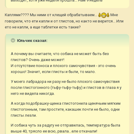
выходят, хотя уже неделя прошла... Нам 9 недель
Каплями???? Мы ними от клещей обрабатываем...
Мне
говорили, что ети капли и от глистов, но както не верится... Или
ето не капли, а еще таблетки есть такие?
Юльчик сказал:
А почему вы считаете, что собака не может быть без
глистов? Очень даже может!
И отсутствие поноса и плохого самочувствия - это очень
хорошо! Значит, если глисты и были, то мало.
У моего лабрадора ни разу не было плохого самочувствия
после глистогонного (тьфу-тьфу-тьфу) и глистов в глаза я у
него не видела никогда.
А когда подобрашку-щенка глистогонила щенячьим мягким
глистогонным, там простите, какашек почти не было, одни
глисты лезли.
И собака чуть за радугу не отправилась, температура была
выше 40, трясло ее всю, рвала...еле откачали!