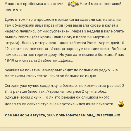
У нас тож проблемка с глистами....
Нам 4 мес с половиной
почти что...
Дело в том,что в прошлом месяце когда сдавали кал на анализ
там обнаружили яйца паразитов (они вызвали кровь в кале) и
неделю лечились от них суспензией...Через 3 недели в кале опять
вышли глисты (без крови Слава Богу и всего 2-3 мертвые
штучки)...Были у ветеринара....дали таблетки Protel...через дней 10-
12 глисты вышли снова...И снова парочку и неподвижных...Вобщем
нам сказали повторить дозу...Но уже дать немного больше...У нас
18-19 кг и сказали 2 таблетки ...Дала...
реакция не понятна...во-первых ходит по большому редко...и в
маленьком количестве...глистов больше не видно...
Сегодня уже лучше сходил,куча больше...но количество раз ещё 2-
3 ...а раньше было так...Утром на прогулке 2 кучи ,в обед
одну,вечером 2 кучи...То ли это раньше он слишком много
делал,то ли сейчас стул ещё не устоканился из-за лекарств...
Изменено
24 августа, 2009
пользователем Мы_Счастливы!!!