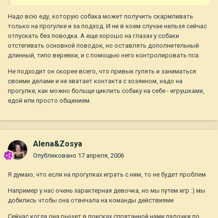
Надо всю еду, которую собака может получить скармливать
только на прогулке и за подход. И ни в коем случае нельзя сейчас
отпускать без поводка. А еще хорошо на глазах у собаки
отстегивать основной поводок, но оставлять дополнительный
длинный, типо веревки, и с помощью него контролировать пса.
Не подходит он скорее всего, что привык гулять и заниматься
своими делами и не хватает контакта с хозяином, надо на
прогулке, как можно больще циклить собаку на себе - игрушками,
едой или просто общением.
Alena&Zosya
Опубликовано
17 апреля, 2006
Я думаю, что если на прогулках играть с ним, то не будет проблем
Например у нас очень характерная девочка, но мы путем игр :) мы
добились чтобы она отвечала на команды действиями
Сейчас когда она рыщет в поисках спрятанной нами палочки по