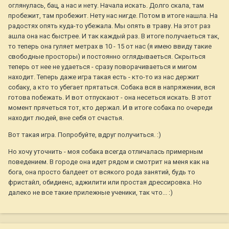
оглянулась, бац, а нас и нету. Начала искать. Долго скала, там
пробежит, там пробежит. Нету нас нигде. Потом в итоге нашла. На
радостях опять куда-то убежала. Мы опять в траву. На этот раз
ашла она нас быстрее. И так каждый раз. В итоге получаеться так,
то теперь она гуляет метрах в 10 - 15 от нас (я имею ввиду такие
свободные просторы) и постоянно оглядываеться. Скрыться
теперь от нее не удаеться - сразу поворачиваеться и мигом
находит. Теперь даже игра такая есть - кто-то из нас держит
собаку, а кто то убегает прятаться. Собака вся в напряжении, вся
готова побежать. И вот отпускают - она несеться искать. В этот
момент прячеться тот, кто держал. И в итоге собака по очереди
находит людей, вне себя от счастья.
Вот такая игра. Попробуйте, вдруг получиться. :)
Но хочу уточнить - моя собака всегда отличалась примерным
поведением. В городе она идет рядом и смотрит на меня как на
бога, она просто балдеет от всякого рода занятий, будь то
фристайл, обидиенс, аджилити или простая дрессировка. Но
далеко не все такие прилежные ученики, так что... :)