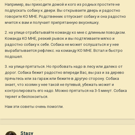
Например, вы приходите домой и кого из родных простите не
подпускать собаку к двери. Вы открываете дверь и радостно
говорите КО МНЕ. Родственник отпускает собаку и она радостно
мчится к вам и получает припрятанную вкусняшку.
2. на улице отрабатывайте команду ко мне с длинным поводком.
Команда КО МНЕ, резкий рывок и вы подтягиваете мягко и
радостно собаку к себе. Собака не может ослушаться и у нее
вырабатывается рефлекс. на команду КО МНЕ. Встал и быстро
подошел.
3. на улице прятаться. Но пробовать надо в лесу или далеко от
дорог. Собака бежит радостно впереди Вас, вы раз и за дерево
прячьтесь или за гараж или бежите в другую сторону. Собака
знает, что хозяин у нее такой не путевый, убежать может и
контролировать его надо. Можно прятаться на 3-5 минут. Собака
теряет и беспокоиться.
Нам эти советы очень помогли.
Stasy