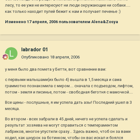
лесу, то ее уже не интересуют ни люди окружающие ни собаки.....
как только находит пулей бежит к нам и получает печенье :)
Изменено
17 апреля, 2006
пользователем Alena&Zosya
labrador 01
Опубликовано
18 апреля, 2006
у меня было два помета у Бетти, вот сравнение вам:
с первыми малышами(их было 4) вышла в 1,5 месяца и сама
граммотно познакомила с миром.... сначала с подъездом, лифтом,
потом - земля и писинье, потом - свободная беготня с мамочкой....
Все щены - послушные, я им успела дать азы! Последний ушел в 3
месяца.
Во втором - всех забрали в 45 дней, ничего не успела сделать и
результат :хозяева не могут справиться с темпераментом
лабриков, многое упустили сразу... Здесь важно, чтоб он за вами
ходил, как шнурок за ботинком, чтобы он вас искал и боялся