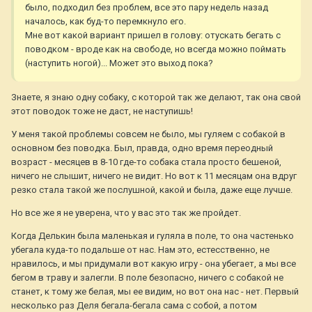
было, подходил без проблем, все это пару недель назад
началось, как буд-то перемкнуло его.
Мне вот какой вариант пришел в голову: отускать бегать с
поводком - вроде как на свободе, но всегда можно поймать
(наступить ногой)... Может это выход пока?
Знаете, я знаю одну собаку, с которой так же делают, так она свой
этот поводок тоже не даст, не наступишь!
У меня такой проблемы совсем не было, мы гуляем с собакой в
основном без поводка. Был, правда, одно время переодный
возраст - месяцев в 8-10 где-то собака стала просто бешеной,
ничего не слышит, ничего не видит. Но вот к 11 месяцам она вдруг
резко стала такой же послушной, какой и была, даже еще лучше.
Но все же я не уверена, что у вас это так же пройдет.
Когда Делькин была маленькая и гуляла в поле, то она частенько
убегала куда-то подальше от нас. Нам это, естесственно, не
нравилось, и мы придумали вот какую игру - она убегает, а мы все
бегом в траву и залегли. В поле безопасно, ничего с собакой не
станет, к тому же белая, мы ее видим, но вот она нас - нет. Первый
несколько раз Деля бегала-бегала сама с собой, а потом