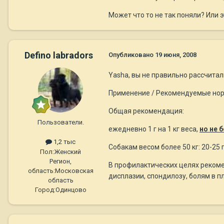
Может что то не так поняли? Или э
Defino labradors
Опубликовано
19 июня, 2008
Yasha, вы не правильно рассчитал
Применение / Рекомендуемые но
Общая рекомендация:
Пользователи.
ежедневно 1 г на 1 кг веса,
но не б
1,2 тыс
Собакам весом более 50 кг: 20-25 
Пол:
Женский
Регион,
В профилактических целях рекоме
область:
Московская
дисплазии, спондилозу, болям в пл
область
Город:
Одинцово