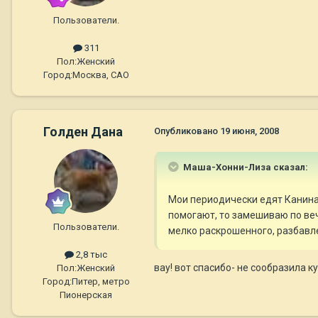
Пользователи.
311
Пол:
Женский
Город:
Москва, САО
Голден Дана
Опубликовано
19 июня, 2008
Маша-Хонни-Лиза сказал:
Мои периодически едят Канина 
помогают, то замешиваю по веч
Пользователи.
мелко раскрошенного, разбавлен
2,8 тыс
вау! вот спасибо- не сообразила ку
Пол:
Женский
Город:
Питер, метро
Пионерская