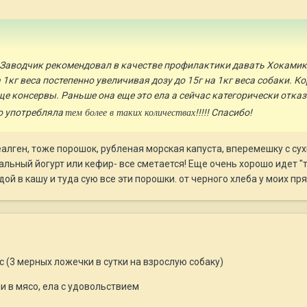
Заводчик рекомендовал в качестве профилактики давать Хокамикс 
 1кг веса постепенно увеличивая дозу до 15г на 1кг веса собаки. 
е консервы. Раньше она еще это ела а сейчас категорически отка
го употребляла
!!!!! Спасибо!
тем более в таких количествах
алген, тоже порошок, рубленая морская капуста, вперемешку с су
льный йогурт или кефир- все сметается! Еще очень хорошо идет "
й в кашу и туда сую все эти порошки. от черного хлеба у моих пря
 (3 мерных ложечки в сутки на взрослую собаку)
и в мясо, ела с удовольствием