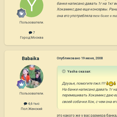
банке написано давать 1г на 1кг в
Хокамикс даю еще консервы. Рань
она его употребляла
тем более в та
Пользователи.
7
Город:
Москва
Babaika
Опубликовано
19 июня, 2008
Yasha сказал:
Друзья, помогите пжл.!!!!
На банке написано давать 1г на
Пользователи.
перемешивать Хокамикс даю ещ
своей собачке Хок, с чем она е
4,6 тыс
Пол:
Женский
это какого же у вас размера банка, 