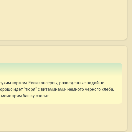
сухим кормом. Если консервы, разведенные водой не
хорошо идет "тюря" с витаминами- немного черного хлеба,
у моих прям башку сносит.