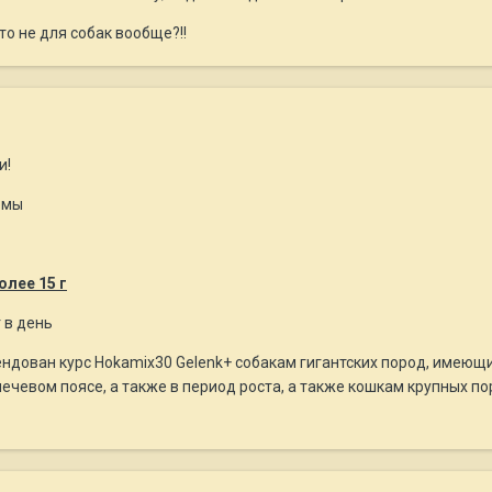
то не для собак вообще?!!
и!
рмы
олее 15 г
г в день
ндован курс Hokamix30 Gelenk+ собакам гигантских пород, имеющи
ечевом поясе, а также в период роста, а также кошкам крупных пор