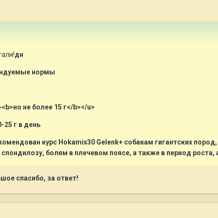
тали!
дн
ндуемые нормы
><b>но не более 15 г</b></u>
-25 г в день
комендован курс Hokamix30 Gelenk+ собакам гигантских пород
 спондилозу, болям в плечевом поясе, а также в период роста,
ьшое спасибо, за ответ!