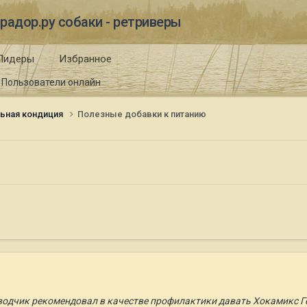
радор.ру собаки - ретриверы
Лидеры
Избранное
Пользователи онлайн
ьная кондиция
Полезные добавки к питанию
одчик рекомендовал в качестве профилактики давать Хокамикс Ге