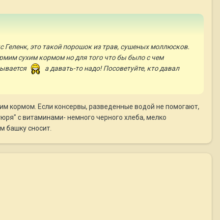
Геленк, это такой порошок из трав, сушеных моллюсков.
Кормим сухим кормом но для того что бы было с чем
зывается
а давать-то надо! Посоветуйте, кто давал
хим кормом. Если консервы, разведенные водой не помогают,
тюря" с витаминами- немного черного хлеба, мелко
м башку сносит.