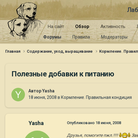
Лаб
На сайт
Обзор
Активность
Форумы
Правила
Модераторы
Главная
Содержание, уход, выращивание
Кормление. Правил
Полезные добавки к питанию
Автор
Yasha
18 июня, 2008
в
Кормление. Правильная кондиция
Yasha
Опубликовано
18 июня, 2008
Друзья, помогите пжл.!!!!
Зав