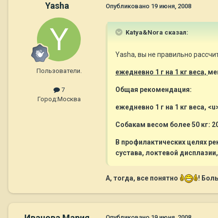
Yasha
Опубликовано
19 июня, 2008
Katya&Nora сказал:
Yasha, вы не правильно рассчи
Пользователи.
ежедневно 1 г на 1 кг веса,
ме
Общая рекомендация:
7
Город:
Москва
ежедневно 1 г на 1 кг веса, <u
Собакам весом более 50 кг: 20
В профилактических целях ре
сустава, локтевой дисплазии,
А, тогда, все понятно
! Бол
Иванова Мария
Опубликовано
19 июня, 2008