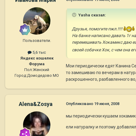
Yasha сказал:
Друзья, помогите пжл.!!!!
На банке написано давать 1г на
Пользователи.
перемешивать Хокамикс даю ещ
своей собачке Хок, с чем она е
5,6 тыс
Яндекс кошелек
Форума
Мои периодически едят Канина Се
Пол:
Женский
то замешиваю по вечерам в натура
Город:
Домодедово МО
раскрошенного, разбавленного водо
Alena&Zosya
Опубликовано
19 июня, 2008
мы периодически кушаем хокамикс
ели натуралку и поэтому добавлял