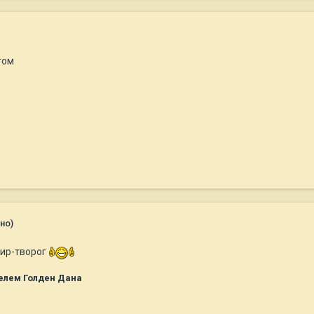
гом
но)
фир-творог
елем Голден Дана