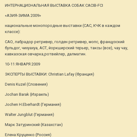
ИНТЕРНАЦИОНАЛЬНАЯ ВЫСТАВКА СОБАК CACIB-FCI
«АЗИЯ-ЗИМА 2009»
национальные монопородные выставки (САС, КЧК в каждом
классе):
САО, лабрадор ретривер, голден ретривер, мопс, французский
бульдог, чихуахуа, АСТ, йоркширский терьер, таксы (все), чау чау,
кавказская овчарка,ротвейлер, далматин.
10-11 ЯНВАРЯ 2009
ЭКСПЕРТЫ ВЫСТАВКИ: Сhristian Lafay (Франция)
Denis Kuzel (Словения)
Jochan Barak (Израиль)
Jochen H.Eberhardt (Германия)
Walter Jungblut (Германия)
Марк Затуринский (Казахстан)
Елена Круценко (Россия)