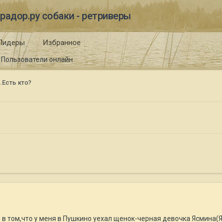
радор.ру собаки - ретриверы
Лидеры
Избранное
Пользователи онлайн
Есть кто?
в том,что у меня в Пушкино уехал щенок-черная девочка Ясмина(Я