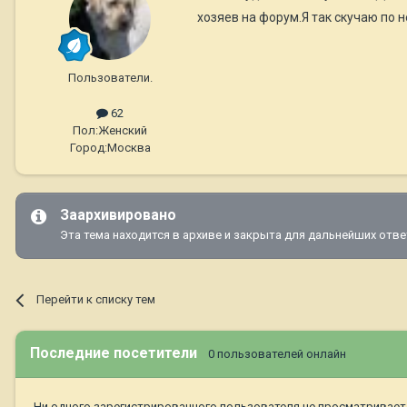
хозяев на форум.Я так скучаю по 
Пользователи.
62
Пол:
Женский
Город:
Москва
Заархивировано
Эта тема находится в архиве и закрыта для дальнейших отве
Перейти к списку тем
Последние посетители
0 пользователей онлайн
Ни одного зарегистрированного пользователя не просматривает