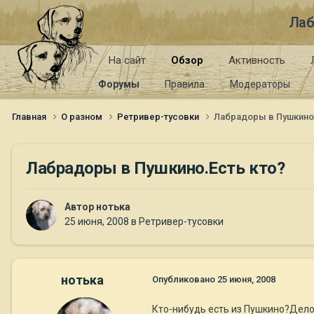
Лаб
На сайт
Обзор
Активность
Форумы
Правила
Модераторы
Главная
О разном
Ретривер-тусовки
Лабрадоры в Пушкино.
Лабрадоры в Пушкино.Есть кто?
Автор
нотька
25 июня, 2008
в
Ретривер-тусовки
нотька
Опубликовано
25 июня, 2008
Кто-нибудь есть из Пушкино?Дело 