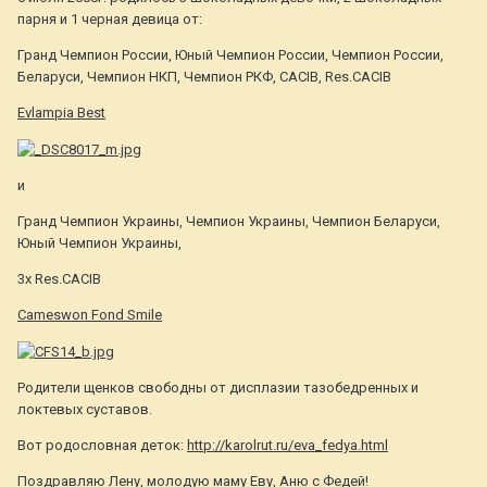
парня и 1 черная девица от:
Гранд Чемпион России, Юный Чемпион России, Чемпион России,
Беларуси, Чемпион НКП, Чемпион РКФ, CACIB, Res.CACIB
Evlampia Best
и
Гранд Чемпион Украины, Чемпион Украины, Чемпион Беларуси,
Юный Чемпион Украины,
3х Res.CACIB
Cameswon Fond Smile
Родители щенков свободны от дисплазии тазобедренных и
локтевых суставов.
Вот родословная деток:
http://karolrut.ru/eva_fedya.html
Поздравляю Лену, молодую маму Еву, Аню с Федей!