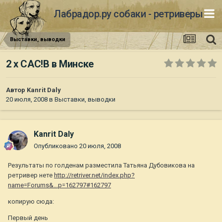
Лабрадор.ру собаки - ретриверы
Выставки, выводки
2 х CAC!B в Минске
Автор
Kanrit Daly
20 июля, 2008
в
Выставки, выводки
Kanrit Daly
Опубликовано
20 июля, 2008
Результаты по голденам разместила Татьяна Дубовикова на
ретривер нете
http://retriver.net/index.php?
name=Forums&...p=162797#162797
копирую сюда:
Первый день