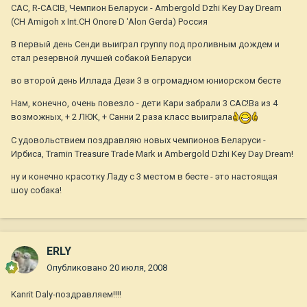
САС, R-CACIB, Чемпион Беларуси - Ambergold Dzhi Key Day Dream
(CH Amigoh x Int.CH Onore D 'Alon Gerda) Россия
В первый день Сенди выиграл группу под проливным дождем и
стал резервной лучшей собакой Беларуси
во второй день Иллада Дези 3 в огромадном юниорском бесте
Нам, конечно, очень повезло - дети Кари забрали 3 САС!Ва из 4
возможных, + 2 ЛЮК, + Санни 2 раза класс выиграла
С удовольствием поздравляю новых чемпионов Беларуси -
Ирбиса, Tramin Treasure Trade Mark и Ambergold Dzhi Key Day Dream!
ну и конечно красотку Ладу с 3 местом в бесте - это настоящая
шоу собака!
ERLY
Опубликовано
20 июля, 2008
Kanrit Daly-поздравляем!!!!