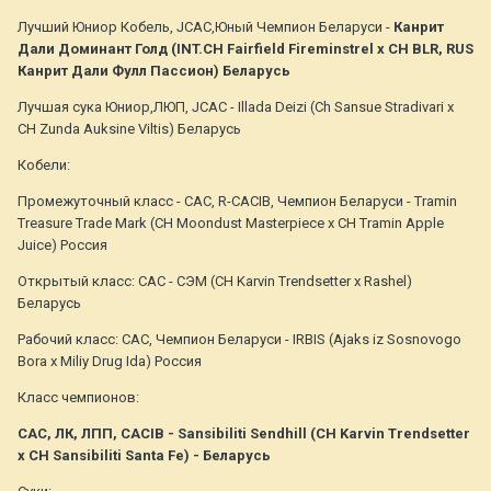
Лучший Юниор Кобель, JCAC,Юный Чемпион Беларуси -
Канрит
Дали Доминант Голд (INT.CH Fairfield Fireminstrel x CH BLR, RUS
Канрит Дали Фулл Пассион) Беларусь
Лучшая сука Юниор,ЛЮП, JCAC - Illada Deizi (Ch Sansue Stradivari x
CH Zunda Auksine Viltis) Беларусь
Кобели:
Промежуточный класс - CAC, R-CACIB, Чемпион Беларуси - Tramin
Treasure Trade Mark (СH Moondust Masterpiece x CH Tramin Apple
Juice) Россия
Открытый класс: САС - СЭМ (CH Karvin Trendsetter x Rashel)
Беларусь
Рабочий класс: САС, Чемпион Беларуси - IRBIS (Ajaks iz Sosnovogo
Bora x Miliy Drug Ida) Россия
Класс чемпионов:
САС, ЛК, ЛПП, CACIB - Sansibiliti Sendhill (CH Karvin Trendsetter
x CH Sansibiliti Santa Fe) - Беларусь