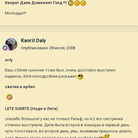
Канрит Дали Доминант Голд !!!
Молодцы!!!
Kanrit Daly
Опубликовано
28 июля, 2008
erly
Ваш с Юлей сыночек тоже был, очень достойно выступил.
надеюсь, Юля поподробнее раскажет
светик и ирбис
LETE SUERTE (Надя и Лета)
спасибо большое! у нас не только Ральф, но и 2 его сестрички
отлично выступили. Дели была второй в юниорах в первый день -
чуть толстовата. во второй день, увы, хозяевам пришлось уехать.
зато Умочка стала второй все за той же Илладой