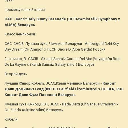
Суки:
промежуточный класс:
САС - Kanrit Daly Sunny Serenade (CH Dewmist Silk Symphony x
ALMA) Беларусь
Класс чемпионов:
САС, CACIB, Лучшая сука, Чемпион Беларуси - Ambergold Dzhi Key
Day Dream (CH Amigoh x Int.CH Onore D 'Alon Gerda) Россия
2 отлично, R- CACIB - Skandi Sanraiz Corona Del Mar (Voyage Du Bois
De La Rayere x Skandi Sanraiz Galaxy Elinor) Беларусь
Второй день
Лучший Юниор Кобель, JCAC,Юный Чемпион Беларуси -
Канрит
Дали Доминант Голд (INT.CH Fairfield Fireminstrel x CH BLR, RUS
Канрит Дали Фулл Пассион) Беларусь
Лучшая сука Юниор,ЛЮП, JCAC - Illada Deizi (Ch Sansue Stradivari x
CH Zunda Auksine Viltis) Беларусь
Кобели: