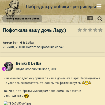
Лабрадор.ру собаки - ретриверы
Фотографирование собак
Пофоткала нашу дочь Лару:)
Автор
Beniki & Letka
20 июля, 2008
в
Фотографирование собак
Beniki & Letka
Опубликовано
20 июля, 2008
К нам на передержку приехала наша доченька Лара! На улице пока
не удалось ее пофотать, то дождь, то фотик забудем
Так что, вот, братьям\сестрам пока домашние фотки
выкладываю