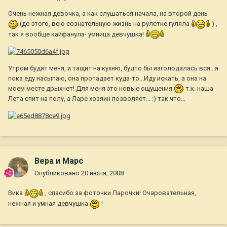
Очень нежная девочка, а как слушаться начала, на второй день
(до этого, всю сознательную жизнь на рулетке гуляла
) ,
так я вообще кайфанула- умница девчушка!
Утром будит меня, и тащит на кухню, будто бы изголодалась вся...я
пока еду насыпаю, она пропадает куда-то...Иду искать, а она на
моем месте дрыхнет! Для меня это новые ощущения
т.к. наша
Лета спит на полу, а Ларе хозяин позволяет... :) так что...
Вера и Марс
Опубликовано
20 июля, 2008
Вика
, спасибо за фоточки Ларочки! Очаровательная,
нежная и умная девчушка
!