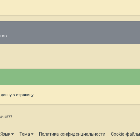
тов.
 данную страницу
ача???
Язык
Тема
Политика конфиденциальности
Cookie-файлы