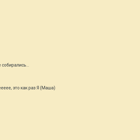
е собирались...
ееее, это как раз Я (Маша)