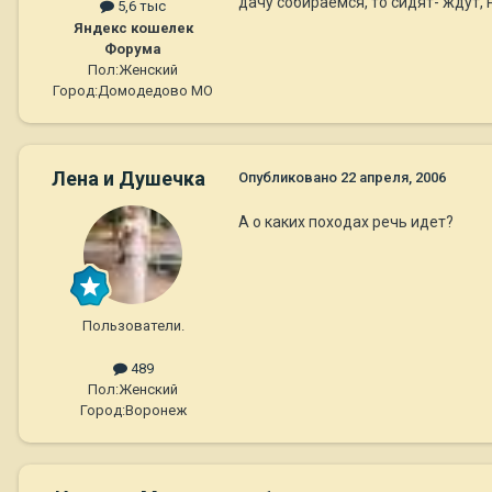
дачу собираемся, то сидят- ждут, н
5,6 тыс
Яндекс кошелек
Форума
Пол:
Женский
Город:
Домодедово МО
Лена и Душечка
Опубликовано
22 апреля, 2006
А о каких походах речь идет?
Пользователи.
489
Пол:
Женский
Город:
Воронеж