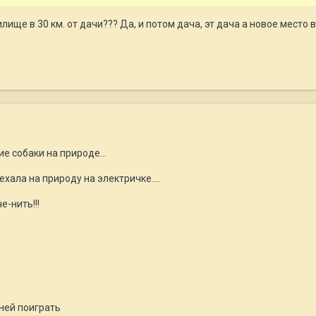
ище в 30 км. от дачи??? Да, и потом дача, эт дача а новое место в
е собаки на природе...
хала на природу на электричке....
е-нить!!!
 ней поиграть