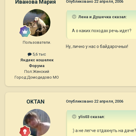
Иванова Мария
Опубликовано
22 апреля, 2006
Лена и Душечка сказал:
А о каких походах речь идет?
Пользователи.
Ну, лично у нас о байдарочных!
5,6 тыс
Яндекс кошелек
Форума
Пол:
Женский
Город:
Домодедово МО
OKTAN
Опубликовано
22 апреля, 2006
ylis03 сказал:
:) а не легче отдахнуть на дач