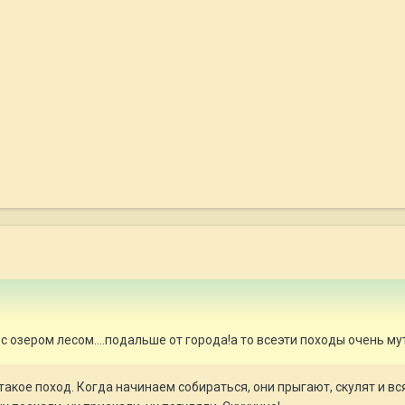
е?с озером лесом....подальше от города!а то всеэти походы очень му
 такое поход. Когда начинаем собираться, они прыгают, скулят и вс