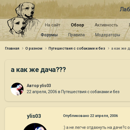
Лаб
На сайт
Обзор
Активность
Форумы
Правила
Модераторы
Главная
О разном
Путешествия с собаками и без
а как же д
а как же дача???
Автор
ylis03
22 апреля, 2006
в
Путешествия с собаками и без
ylis03
Опубликовано
22 апреля, 2006
:) а не легче отдахнуть на даче?с