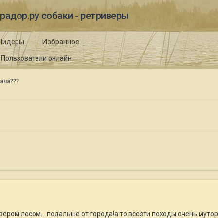
радор.ру собаки - ретриверы
Лидеры
Избранное
Пользователи онлайн
ача???
 озером лесом....подальше от города!а то всеэти походы очень мутор