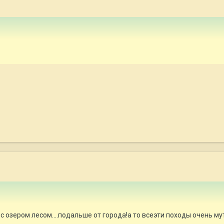
е?с озером лесом....подальше от города!а то всеэти походы очень му