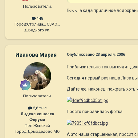
Пользователи.
Гыыы, а када приличное водохранил
148
Город:
Столица... СЗАО...
Д.Бедного ул.
Иванова Мария
Опубликовано
23 апреля, 2006
Приблизительно так выглядят дики
Сегодня первый раз наша Лиза вые
Дайте же, наконец, пожрать хоть ч
Пользователи.
5,6 тыс
Просто понравилась фотка...
Яндекс кошелек
Форума
Пол:
Женский
Город:
Домодедово МО
А это наша старшенькая, просит с