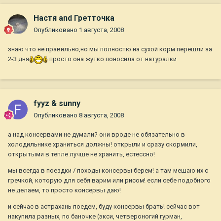
Настя аnd Гретточка
Опубликовано
1 августа, 2008
знаю что не правильно,но мы полностю на сухой корм перешли за
2-3 дня
просто она жутко поносила от натуралки
fyyz & sunny
Опубликовано
8 августа, 2008
а над консервами не думали? они вроде не обязательно в
холодильнике храниться должны! открыли и сразу скормили,
открытыми в тепле лучше не хранить, естессно!
мы всегда в поездки / походы консервы берем! а там мешаю их с
гречкой, которую для себя варим или рисом! если себе подобного
не делаем, то просто консервы даю!
и сейчас в астрахань поедем, буду консервы брать! сейчас вот
накупила разных, по баночке (экси, четвероногий гурман,