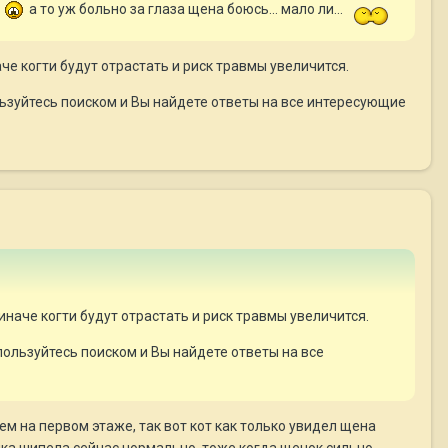
!
а то уж больно за глаза щена боюсь... мало ли...
че когти будут отрастать и риск травмы увеличится.
льзуйтесь поиском и Вы найдете ответы на все интересующие
иначе когти будут отрастать и риск травмы увеличится.
пользуйтесь поиском и Вы найдете ответы на все
ием на первом этаже, так вот кот как только увидел щена
ошка шипела сейчас нормально, тоже когда щенок сильно