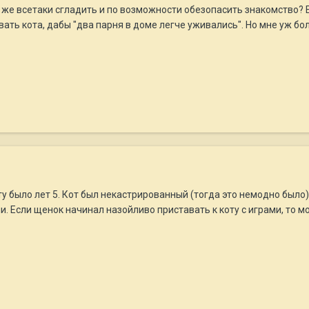
к же всетаки сгладить и по возможности обезопасить знакомство? Е
ть кота, дабы "два парня в доме легче уживались". Но мне уж бол
ту было лет 5. Кот был некастрированный (тогда это немодно было
и. Если щенок начинал назойливо приставать к коту с играми, то м