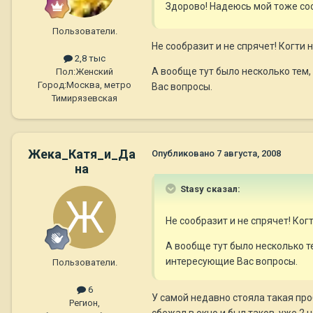
Здорово! Надеюсь мой тоже соо
Пользователи.
Не сообразит и не спрячет! Когти
2,8 тыс
А вообще тут было несколько тем
Пол:
Женский
Город:
Москва, метро
Вас вопросы.
Тимирязевская
Жека_Катя_и_Да
Опубликовано
7 августа, 2008
на
Stasy сказал:
Не сообразит и не спрячет! Ко
А вообще тут было несколько т
интересующие Вас вопросы.
Пользователи.
6
У самой недавно стояла такая проб
Регион,
сбежал в окно и был таков, уже 2