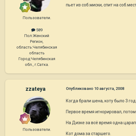
пьет из соб.миски, спит на соб.ме
Пользователи.
589
Пол:
Женский
Регион,
область:
Челябинская
область
Город:
Челябинская
обл., г.Сатка.
zzateya
Опубликовано
10 августа, 2008
Когда брали шена, коту было 3 год
Первое время игнорировал, потом 
На Дизке за всё время одна царап
Пользователи.
Кот дома за старшего.