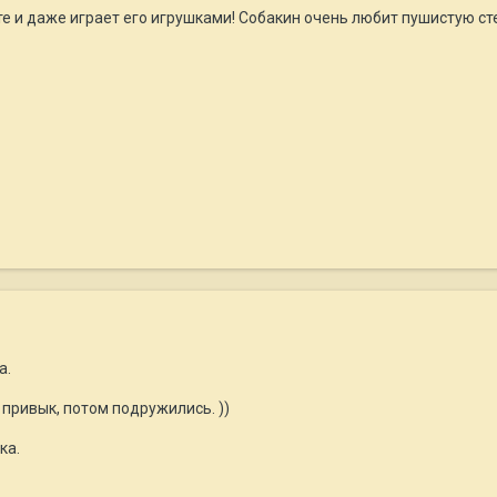
сте и даже играет его игрушками! Собакин очень любит пушистую стер
а.
привык, потом подружились. ))
ка.