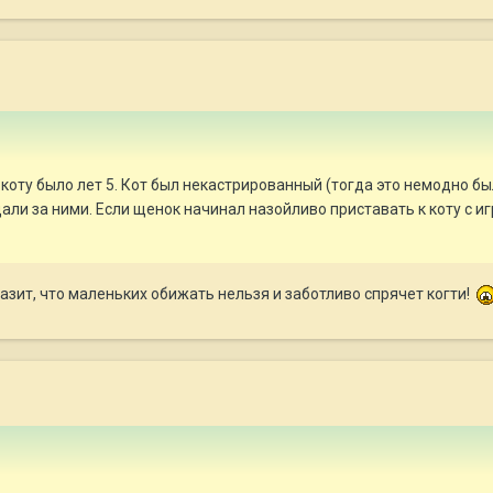
 коту было лет 5. Кот был некастрированный (тогда это немодно б
али за ними. Если щенок начинал назойливо приставать к коту с иг
зит, что маленьких обижать нельзя и заботливо спрячет когти!