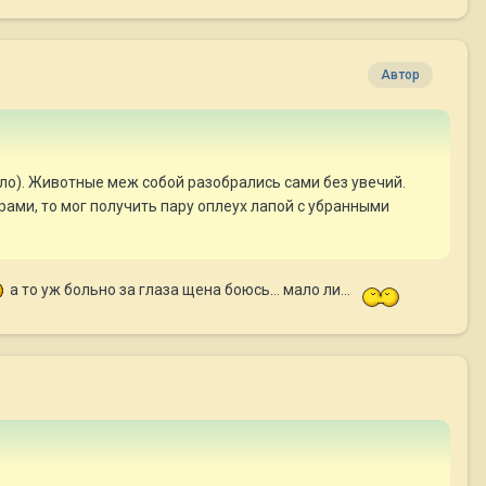
Автор
ыло). Животные меж собой разобрались сами без увечий.
рами, то мог получить пару оплеух лапой с убранными
а то уж больно за глаза щена боюсь... мало ли...