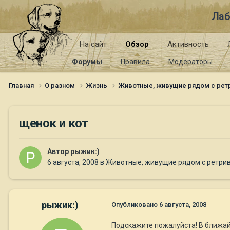
Лаб
На сайт
Обзор
Активность
Форумы
Правила
Модераторы
Главная
О разном
Жизнь
Животные, живущие рядом с ре
щенок и кот
Автор
рыжик:)
6 августа, 2008
в
Животные, живущие рядом с ретри
рыжик:)
Опубликовано
6 августа, 2008
Подскажите пожалуйста! В ближа