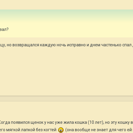
ывал?
ицу, но возвращался каждую ночь исправно и днем частенько спал 
огда появился щенок у нас уже жила кошка (10 лет), но эту кошку 
его мягкой лапкой без когтей
(она вообще не знает для чего ей