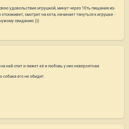
 свою удовольствие игрушкой, минут через 10ть пищания из-
 отскакивет, смотрит на кота, начинает тянуться к игрушке -
 чужому свиданию )))
на ней спит и лижет её и любовь у них невероятная.
о собака его не обидит.