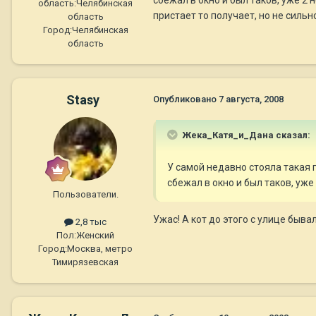
область:
Челябинская
пристает то получает, но не силь
область
Город:
Челябинская
область
Stasy
Опубликовано
7 августа, 2008
Жека_Катя_и_Дана сказал:
У самой недавно стояла такая п
сбежал в окно и был таков, уже 
Пользователи.
Ужас! А кот до этого с улице быва
2,8 тыс
Пол:
Женский
Город:
Москва, метро
Тимирязевская