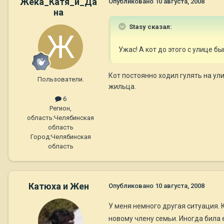
Жека_Катя_и_Да
Опубликовано
10 августа, 2008
на
Stasy сказал:
Ужас! А кот до этого с улице б
Кот постоянно ходил гулять на ул
Пользователи.
жильца.
6
Регион,
область:
Челябинская
область
Город:
Челябинская
область
Катюха и Жен
Опубликовано
10 августа, 2008
У меня немного другая ситуация. К
новому члену семьи. Иногда била 