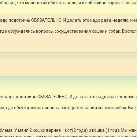
бразит, что маленьких обижать нельзя и заботливо спрячет когти
 надо подстричь ОБЯЗАТЕЛЬНО. И делать это надо раз в неделю, ина
, где обсуждались вопросы сосуществования кошек и собак. Воспо
гти надо подстричь ОБЯЗАТЕЛЬНО. И делать это надо раз в неделю, 
ем, где обсуждались вопросы сосуществования кошек и собак. Вос
лема. У меня 2 кошки вернее 1 кот(2 года) и кошка (1 год). Мы жв
 недели нету, реву, а с младшей подружились вроде, первые дни к