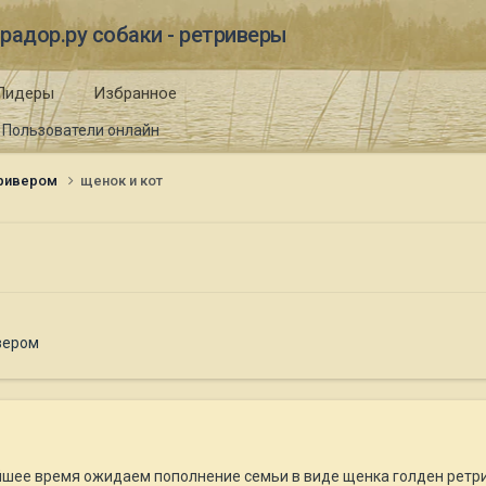
радор.ру собаки - ретриверы
Лидеры
Избранное
Пользователи онлайн
тривером
щенок и кот
вером
йшее время ожидаем пополнение семьи в виде щенка голден ретр