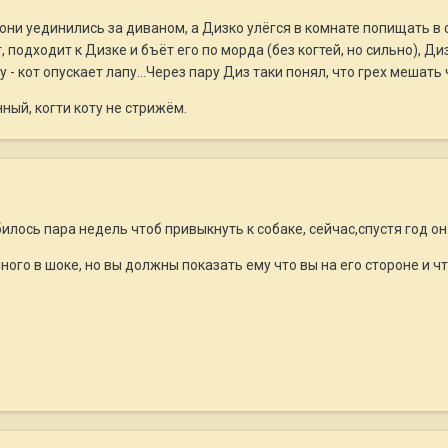
они уединились за диваном, а Дизко улёгся в комнате попищать в
 подходит к Дизке и бъёт его по морда (без когтей, но сильно), Диз
 - кот опускает лапу...Через пару Диз таки понял, что грех мешать
ный, когти коту не стрижём.
лось пара недель чтоб привыкнуть к собаке, сейчас,спустя год он 
ого в шоке, но вы должны показать ему что вы на его стороне и чт