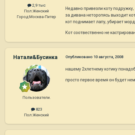
2,9 тыс
Недавно привезли коту подружку, 
Пол:
Женский
за дивана неторопясь выходит кот,
Город:
Москва-Питер
кот поднимает лапу, убирает морду
Кот соотвественно не кастрирован
Натали&Бусинка
Опубликовано
10 августа, 2008
нашему 2хлетнему котику понадоби
просто первое время он будет немн
Пользователи.
823
Пол:
Женский