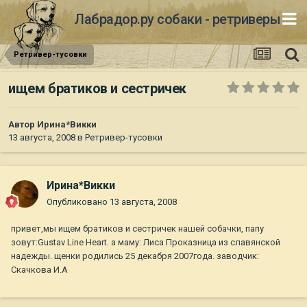
Лабрадор.ру собаки - ретриверы
Ретривер-тусовки
ищем братиков и сестричек
Автор
Ирина*Викки
13 августа, 2008
в
Ретривер-тусовки
Ирина*Викки
Опубликовано
13 августа, 2008
привет,мы ищем братиков и сестричек нашей собачки, папу
зовут:Gustav Line Heart. а маму: Лиса Проказница из славянской
надежды. щенки родились 25 декабря 2007года. заводчик:
Скачкова И.А