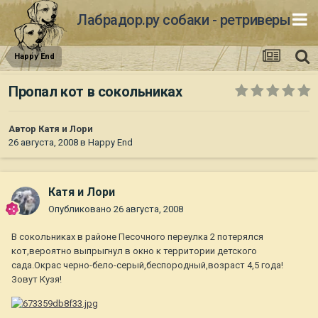
Лабрадор.ру собаки - ретриверы
Happy End
Пропал кот в сокольниках
Автор
Катя и Лори
26 августа, 2008
в
Happy End
Катя и Лори
Опубликовано
26 августа, 2008
В сокольниках в районе Песочного переулка 2 потерялся
кот,вероятно выпрыгнул в окно к территории детского
сада.Окрас черно-бело-серый,беспородный,возраст 4,5 года!
Зовут Кузя!