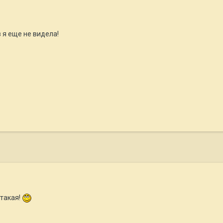
я еще не видела!
 такая!