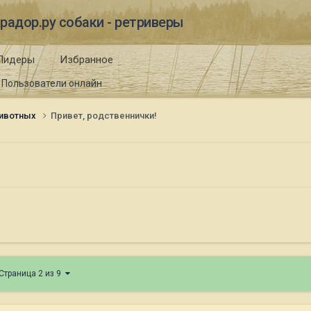
радор.ру собаки - ретриверы
Лидеры
Избранное
Пользователи онлайн
ивотных
Привет, родственнички!
Страница 2 из 9