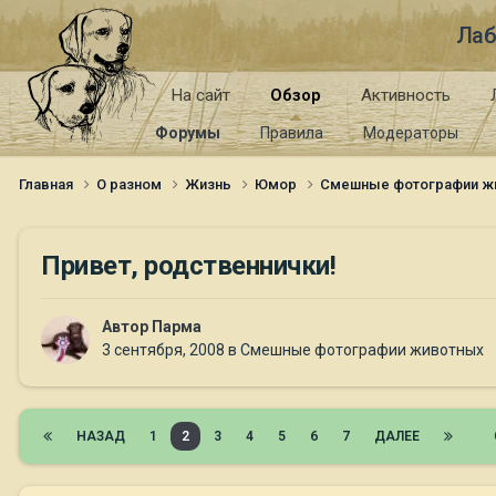
Лаб
На сайт
Обзор
Активность
Форумы
Правила
Модераторы
Главная
О разном
Жизнь
Юмор
Смешные фотографии ж
Привет, родственнички!
Автор
Парма
3 сентября, 2008
в
Смешные фотографии животных
НАЗАД
1
2
3
4
5
6
7
ДАЛЕЕ