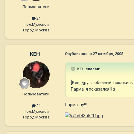
Пользователи.
21
Пол:
Мужской
Город:
Москва
КЕН
Опубликовано
27 октября, 2008
КЕН сказал:
]Кен, друг любезный, покажись.
Парма, я показался!!! :(
Пользователи.
Парма, ау!!!
21
Пол:
Мужской
Город:
Москва