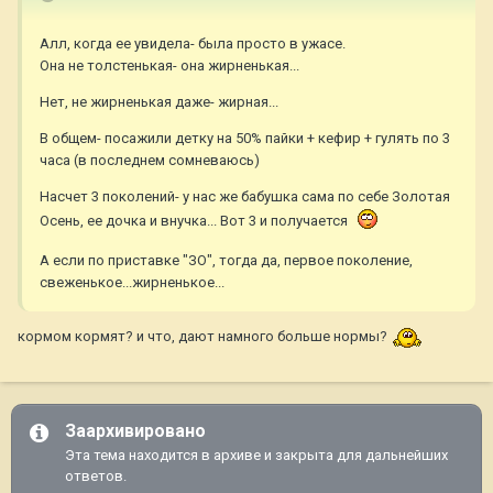
Алл, когда ее увидела- была просто в ужасе.
Она не толстенькая- она жирненькая...
Нет, не жирненькая даже- жирная...
В общем- посажили детку на 50% пайки + кефир + гулять по 3
часа (в последнем сомневаюсь)
Насчет 3 поколений- у нас же бабушка сама по себе Золотая
Осень, ее дочка и внучка... Вот 3 и получается
А если по приставке "ЗО", тогда да, первое поколение,
свеженькое...жирненькое...
кормом кормят? и что, дают намного больше нормы?
Заархивировано
Эта тема находится в архиве и закрыта для дальнейших
ответов.