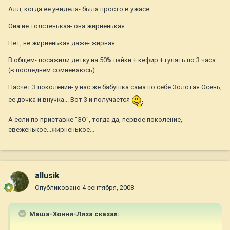
Алл, когда ее увидела- была просто в ужасе.
Она не толстенькая- она жирненькая...
Нет, не жирненькая даже- жирная...
В общем- посажили детку на 50% пайки + кефир + гулять по 3 часа
(в последнем сомневаюсь)
Насчет 3 поколений- у нас же бабушка сама по себе Золотая Осень,
ее дочка и внучка... Вот 3 и получается
А если по приставке "ЗО", тогда да, первое поколение,
свеженькое...жирненькое...
allusik
Опубликовано
4 сентября, 2008
Маша-Хонни-Лиза сказал: