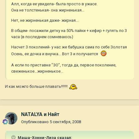
Алл, когда ее увидела- была просто в ужасе.
Она не толстенькая- она жирненькая...
Нет, не жирненькая даже- жирная...
В общем- посажили детку на 50% пайки + кефир + гулять по 3
часа (в последнем сомневаюсь)
Насчет 3 поколений- у нас же бабушка сама по себе Золотая
Осень, ее дочка и внучка... Вот 3 и получается
А если по приставке "ЗО", тогда да, первое поколение,
свеженькое...жирненькое...
И как можго больше плавать!!!!!!!
NATALYA и Найт
Опубликовано
5 сентября, 2008
Маша-Хонни-Лиза сказал: