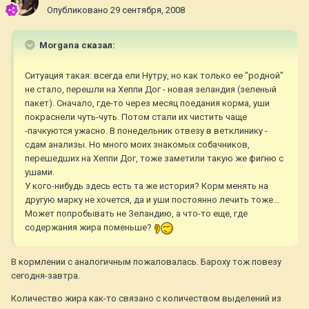
Опубликовано
29 сентября, 2008
Morgana сказал:
Ситуация такая: всегда ели Нутру, но как только ее "родной"
не стало, перешли на Хеппи Дог - новая зеландия (зеленый
пакет). Сначало, где-то через месяц поедания корма, уши
покраснели чуть-чуть. Потом стали их чистить чаще
-пачкуются ужасно. В понедельник отвезу в ветклинику -
сдам анализы. Но много моих знакомых собачников,
перешедших на Хеппи Дог, тоже заметили такую же фигню с
ушами.
У кого-нибудь здесь есть та же история? Корм менять на
другую марку не хочется, да и уши постоянно лечить тоже...
Может попробывать не Зеландию, а что-то еще, где
содержания жира поменьше?
В кормлении с аналогичным пожаловалась. Бароху тож повезу
сегодня-завтра.
Количество жира как-то связано с количеством выделений из