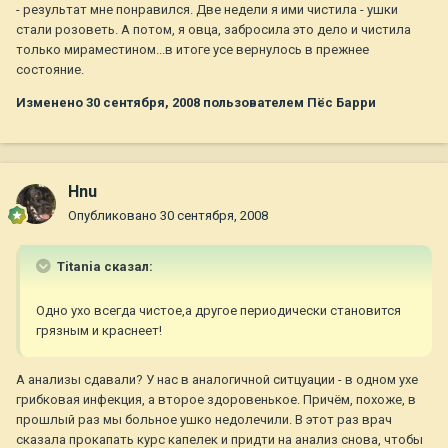
- результат мне понравился. Две недели я ими чистила - ушки
стали розоветь. А потом, я овца, забросила это дело и чистила
только мираместином...в итоге усе вернулось в прежнее
состояние.
Изменено
30 сентября, 2008
пользователем Пёс Барри
Hnu
Опубликовано
30 сентября, 2008
Titania сказал:
Одно ухо всегда чистое,а другое периодически становится
грязным и краснеет!
А анализы сдавали? У нас в аналогичной ситцуации - в одном ухе
грибковая инфекция, а второе здоровенькое. Причём, похоже, в
прошлый раз мы больное ушко недолечили. В этот раз врач
сказала прокапать курс капелек и придти на анализ снова, чтобы