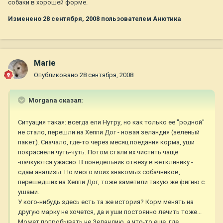
собаки в хорошей форме.
Изменено
28 сентября, 2008
пользователем Анютика
Marie
Опубликовано
28 сентября, 2008
Morgana сказал:
Ситуация такая: всегда ели Нутру, но как только ее "родной"
не стало, перешли на Хеппи Дог - новая зеландия (зеленый
пакет). Сначало, где-то через месяц поедания корма, уши
покраснели чуть-чуть. Потом стали их чистить чаще
-пачкуются ужасно. В понедельник отвезу в ветклинику -
сдам анализы. Но много моих знакомых собачников,
перешедших на Хеппи Дог, тоже заметили такую же фигню с
ушами.
У кого-нибудь здесь есть та же история? Корм менять на
другую марку не хочется, да и уши постоянно лечить тоже...
Может попробывать не Зеландию, а что-то еще, где