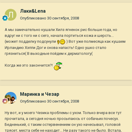
Лаки&Lena
Опубликовано
30 сентября, 2008
А мы замечательно кушали Хилз ягненок рис больше года, но
вдруг ни с того ни с сего, начала портиться кожа и шерсть...
(может подделку подсунули
) Вот уже полмесяца как кушаем
Ирландию Хэппи Дог и снова напасть! Одно ушко стало
грязниться( В выходные пойдем к дерматологу(
Когда же это закончится?!
Маринка и Чезар
Опубликовано
30 сентября, 2008
Ну вот, и у моего Чезика проблемы с ухом. Только вчера все тут
прочитала, а сегодня ночью просыпаюсь от собачьих почесух.
Бедненький, с таким остервенением он ухо начесывал, головой
трясет, места себе не находит... Ни разу такого не было. Встала,