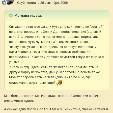
Опубликовано
28 сентября, 2008
Morgana сказал:
Ситуация такая: всегда ели Нутру, но как только ее "родной"
не стало, перешли на Хеппи Дог - новая зеландия (зеленый
пакет). Сначало, где-то через месяц поедания корма, уши
покраснели чуть-чуть. Потом стали их чистить чаще
-пачкуются ужасно. В понедельник отвезу в ветклинику -
сдам анализы. Но много моих знакомых собачников,
перешедших на Хеппи Дог, тоже заметили такую же фигню с
ушами.
У кого-нибудь здесь есть та же история? Корм менять на
другую марку не хочется, да и уши постоянно лечить тоже...
Может попробывать не Зеландию, а что-то еще, где
содержания жира поменьше?
Мне больше нравиться Ирландия, на Новой Зеландии собачки
очень много пукали.
А сейчас едим Хэппи Дог Adult Maxi, ушки чистые, глазки не текут и