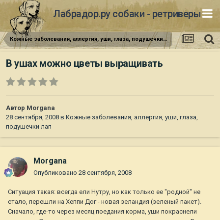
Лабрадор.ру собаки - ретриверы
Кожные заболевания, аллергия, уши, глаза, подушечки лап
В ушах можно цветы выращивать
Автор
Morgana
28 сентября, 2008
в
Кожные заболевания, аллергия, уши, глаза,
подушечки лап
Morgana
Опубликовано
28 сентября, 2008
Ситуация такая: всегда ели Нутру, но как только ее "родной" не
стало, перешли на Хеппи Дог - новая зеландия (зеленый пакет).
Сначало, где-то через месяц поедания корма, уши покраснели