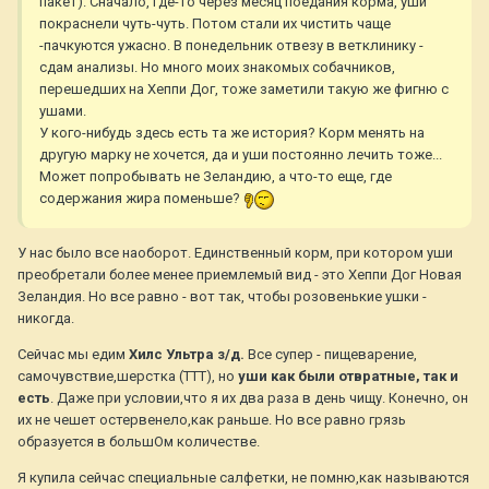
пакет). Сначало, где-то через месяц поедания корма, уши
покраснели чуть-чуть. Потом стали их чистить чаще
-пачкуются ужасно. В понедельник отвезу в ветклинику -
сдам анализы. Но много моих знакомых собачников,
перешедших на Хеппи Дог, тоже заметили такую же фигню с
ушами.
У кого-нибудь здесь есть та же история? Корм менять на
другую марку не хочется, да и уши постоянно лечить тоже...
Может попробывать не Зеландию, а что-то еще, где
содержания жира поменьше?
У нас было все наоборот. Единственный корм, при котором уши
преобретали более менее приемлемый вид - это Хеппи Дог Новая
Зеландия. Но все равно - вот так, чтобы розовенькие ушки -
никогда.
Сейчас мы едим
Хилс Ультра з/д.
Все супер - пищеварение,
самочувствие,шерстка (ТТТ), но
уши как были отвратные, так и
есть
. Даже при условии,что я их два раза в день чищу. Конечно, он
их не чешет остервенело,как раньше. Но все равно грязь
образуется в большОм количестве.
Я купила сейчас специальные салфетки, не помню,как называются