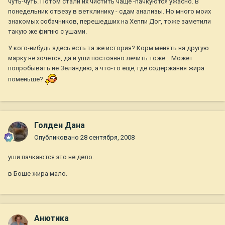
чуть-чуть. Потом стали их чистить чаще -пачкуются ужасно. В
понедельник отвезу в ветклинику - сдам анализы. Но много моих
знакомых собачников, перешедших на Хеппи Дог, тоже заметили
такую же фигню с ушами.
У кого-нибудь здесь есть та же история? Корм менять на другую
марку не хочется, да и уши постоянно лечить тоже... Может
попробывать не Зеландию, а что-то еще, где содержания жира
поменьше?
Голден Дана
Опубликовано
28 сентября, 2008
уши пачкаются это не дело.
в Боше жира мало.
Анютика