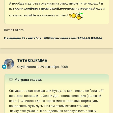
А вообще с детства она у нас на смешанном питании,сухой и
натуралка,
сейчас утром сухой,вечером натуралка
.А еще и
глаза потекли!Не могу понять от чего!
Вот от этого!
Изменено
29 сентября, 2008
пользователем TATA&DJEMMA
TATA&DJEMMA
Опубликовано
29 сентября, 2008
Morgana сказал:
Ситуация такая: всегда ели Нутру, но как только ее "родной"
не стало, перешли на Хеппи Дог - новая зеландия (зеленый
пакет). Сначало, где-то через месяц поедания корма, уши
покраснели чуть-чуть. Потом стали их чистить чаще
-пачкуются ужасно. В понедельник отвезу в ветклинику -