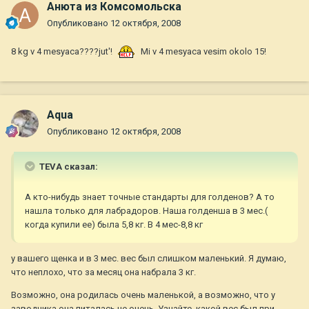
Анюта из Комсомольска
Опубликовано
12 октября, 2008
8 kg v 4 mesyaca????jut'!
Mi v 4 mesyaca vesim okolo 15!
Aqua
Опубликовано
12 октября, 2008
TEVA сказал:
А кто-нибудь знает точные стандарты для голденов? А то
нашла только для лабрадоров. Наша голденша в 3 мес.(
когда купили ее) была 5,8 кг. В 4 мес-8,8 кг
у вашего щенка и в 3 мес. вес был слишком маленький. Я думаю,
что неплохо, что за месяц она набрала 3 кг.
Возможно, она родилась очень маленькой, а возможно, что у
заводчика она питалась не очень. Узнайте, какой вес был при