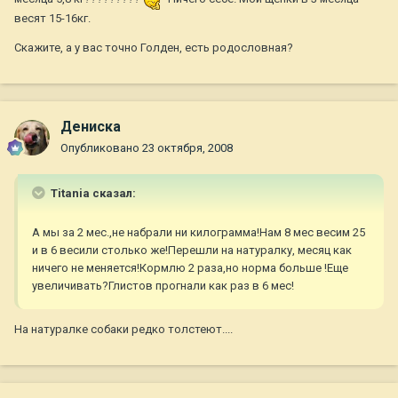
весят 15-16кг.
Скажите, а у вас точно Голден, есть родословная?
Дениска
Опубликовано
23 октября, 2008
Titania сказал:
А мы за 2 мес.,не набрали ни килограмма!Нам 8 мес весим 25
и в 6 весили столько же!Перешли на натуралку, месяц как
ничего не меняется!Кормлю 2 раза,но норма больше !Еще
увеличивать?Глистов прогнали как раз в 6 мес!
На натуралке собаки редко толстеют....