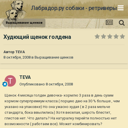
Лабрадор.ру собаки - ретриверы
Выращивание щенков
Худющий щенок голдена
Автор
TEVA
8 октября, 2008
в
Выращивание щенков
TEVA
Опубликовано
8 октября, 2008
Щенок 4 месяца голден девочка- кормлю 3 раза в день сухим
кормом суперпремиум класса.( порцию даю на 30 % больше , чем
указано на упаковке) Но она ужасно худая ( в 2 раза мельче
стандарта, бока ввылились) Хотя веселая, шерсть блестит,
глистов нет. Что делать? На натуралку перейти полностью нет
возможности ( работаем все). Может комбинировать?