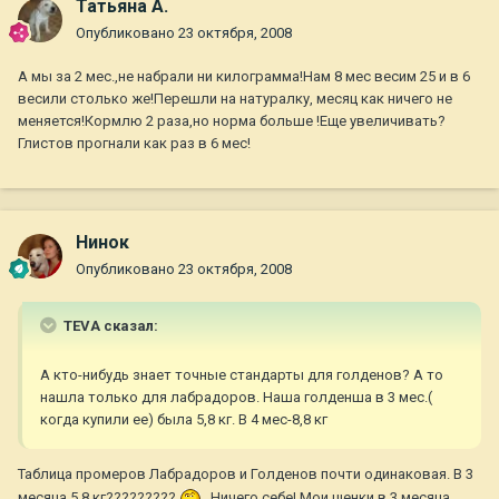
Татьяна А.
Опубликовано
23 октября, 2008
А мы за 2 мес.,не набрали ни килограмма!Нам 8 мес весим 25 и в 6
весили столько же!Перешли на натуралку, месяц как ничего не
меняется!Кормлю 2 раза,но норма больше !Еще увеличивать?
Глистов прогнали как раз в 6 мес!
Нинок
Опубликовано
23 октября, 2008
TEVA сказал:
А кто-нибудь знает точные стандарты для голденов? А то
нашла только для лабрадоров. Наша голденша в 3 мес.(
когда купили ее) была 5,8 кг. В 4 мес-8,8 кг
Таблица промеров Лабрадоров и Голденов почти одинаковая. В 3
месяца 5,8 кг?????????
Ничего себе! Мои щенки в 3 месяца