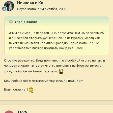
Нечаева и Ко
Опубликовано
24 октября, 2008
Titania сказал:
А мы за 2 мес.,не набрали ни килограмма!Нам 8 мес весим 25
и в 6 весили столько же!Перешли на натуралку, месяц как
ничего не меняется!Кормлю 2 раза,но норма больше !Еще
увеличивать?Глистов прогнали как раз в 6 мес!
Странно все как-то. Ведь понятно, что с собакой что-то не так, и
человек упорно пытается что-то выяснить на форуме, вместо
того, чтобы бегом бежать к врачу
Мои собаки все в четыре месяца весили под 25 кг!
Блин, слов нет!
TEVA