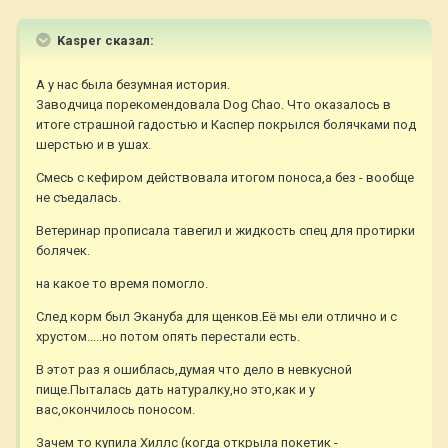
Kasper сказал:
А у нас была безумная история.
Заводчица порекомендовала Dog Chao. Что оказалось в
итоге страшной гадостью и Каспер покрылся болячками под
шерстью и в ушах.
Смесь с кефиром действовала итогом поноса,а без - вообще
не съедалась.
Ветеринар прописала тавегил и жидкость спец для протирки
болячек.
на какое то время помогло.
След корм был Экануба для щенков.Её мы ели отлично и с
хрустом.....но потом опять перестали есть.
В этот раз я ошиблась,думая что дело в невкусной
пище.Пыталась дать натуралку,но это,как и у
вас,окончилось поносом.
Зачем то купила Хиллс (когда открыла покетик -