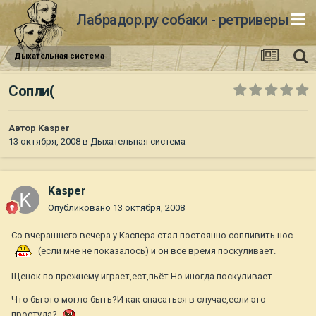
Лабрадор.ру собаки - ретриверы
Дыхательная система
Сопли(
Автор
Kasper
13 октября, 2008
в
Дыхательная система
Kasper
Опубликовано
13 октября, 2008
Со вчерашнего вечера у Каспера стал постоянно сопливить нос
(если мне не показалось) и он всё время поскуливает.
Щенок по прежнему играет,ест,пьёт.Но иногда поскуливает.
Что бы это могло быть?И как спасаться в случае,если это
простуда?