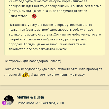
их нет под рукой,у нас тот же сухой корм неплохо за
поощрение идёт.Кстати,с поощрением мы выполняем любые
(почти)команды,а без-она 10 раз подумает,стоит ли
напрягаться....
Читала на эту тему статью,некоторые утверждают,что
нельзя так (с лакомством) дрессировать собаку,а надо
только с помощью строгача...Хотя лично моё мнение,что это
скорей относится не к лабрикам,а к другим крупным
породам.В общем .даже не знаю....у нас пока так-за
лакомство-всё,без лакомства-ничего!
Не,строгачь для лабрадоров нельзя!(
Пока с вам беседовала,чудо в перьях почти отгрызло провод от
интернета!!
И делаем при этом невинную морду!
Marina & Dusja
Опубликовано
15 октября, 2008