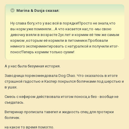
Marina & Dusja сказал:
Ну слава богу,что у вас всё в порядке!Просто не знала,что
вы корм уже поменяли....А что касается нас,то -мы свою
девочку взяли в возрасте 2ух лет и кормим её тем же самым
кормом ,которым её кормили в питомнике.Пробовали
немного эксперементировать с натуралкой и получили итог-
понос!Теперь кормим только сухим!
А у нас была безумная история.
Заводчица порекомендовала Dog Chao. Что оказалось в итоге
страшной гадостью и Каспер покрылся болячками под шерстью и
в ушах.
Смесь с кефиром действовала итогом поноса,а без - вообще не
съедалась.
Ветеринар прописала тавегил и жидкость спец для протирки
болячек.
на какое то время помогло.