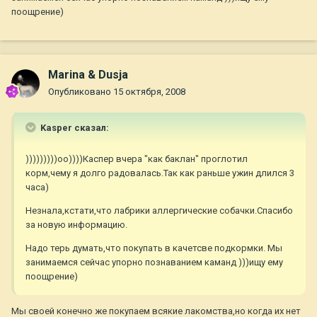
поощрение)
Marina & Dusja
Опубликовано
15 октября, 2008
Kasper сказал:
)))))))))оо))))Каспер вчера "как баклан" проглотил
корм,чему я долго радовалась.Так как раньше ужин длился 3
часа)
Незнала,кстати,что лабрики аллергические собачки.Спасибо
за новую информацию.
Надо терь думать,что покупать в качетсве подкормки. Мы
занимаемся сейчас упорно познаванием каманд )))ищу ему
поощрение)
Мы своей конечно же покупаем всякие лакомства,но когда их нет