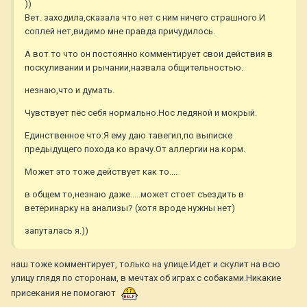
))
Вет. заходила,сказала что нет с ним ничего страшного.И
соплей нет,видимо мне правда причудилось.
А вот то что он постоянно комментирует свои действия в
поскуливании и рычании,назвала общительностью.
незнаю,что и думать.
Чувствует пёс себя нормально.Нос ледяной и мокрый.
Единственное что:Я ему даю тавегил,по выписке
предыдущего похода ко врачу.От аллергии на корм.
Может это тоже действует как то....
в общем то,незнаю даже.....может стоет съездить в
ветеринарку на анализы? (хотя вроде нужны нет)
запуталась я.))
наш тоже комментирует, только на улице.Идет и скулит на всю
улицу глядя по сторонам, в мечтах об играх с собаками.Никакие
присекания не помогают