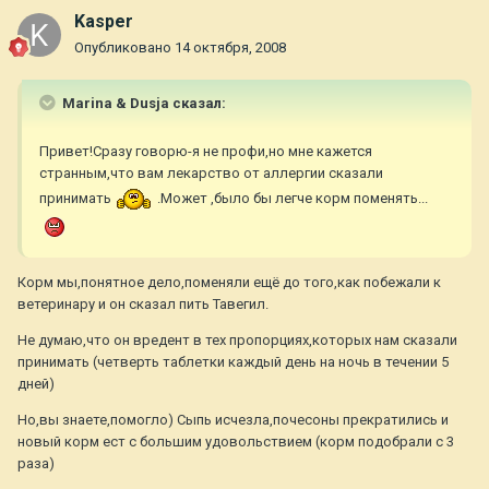
Kasper
Опубликовано
14 октября, 2008
Marina & Dusja сказал:
Привет!Сразу говорю-я не профи,но мне кажется
странным,что вам лекарство от аллергии сказали
принимать
.Может ,было бы легче корм поменять...
Корм мы,понятное дело,поменяли ещё до того,как побежали к
ветеринару и он сказал пить Тавегил.
Не думаю,что он вредент в тех пропорциях,которых нам сказали
принимать (четверть таблетки каждый день на ночь в течении 5
дней)
Но,вы знаете,помогло) Сыпь исчезла,почесоны прекратились и
новый корм ест с большим удовольствием (корм подобрали с 3
раза)