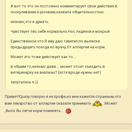
А вот то что он постоянно комментирует свои действия в
поскуливании и рычании,назвала общительностью.
незнаю,что и думать.
Чувствует пёс себя нормально.Нос ледяной и мокрый.
Единственное что:Я ему даю тавегил,по выписке
предыдущего похода ко врачу.От аллергии на корм.
Может это тоже действует как то....
в общем то,незнаю даже.....может стоет съездить в
ветеринарку на анализы? (хотя вроде нужны нет)
запуталась я.))
Привет!Сразу говорю-я не профи,но мне кажется странным,что
вам лекарство от аллергии сказали принимать
.Может
,было бы легче корм поменять...