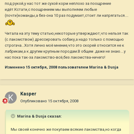
под рукой,у нас тот же сухой корм неплохо за поощрение
идёт.Кстати,с поощрением мы выполняем любые
(почти)команды,а без-она 10 раз подумает,стоит ли напрягаться....
Читала на эту тему статью,некоторые утверждают,что нельзя так
(с лакомством) дрессировать собаку,а надо только с помощью
строгача...Хотя лично моё мнение,что это скорей относится не к
лабрикам,а к другим крупным породам.В общем .даже не знаю....у
нас пока так-за лакомство-всё,без лакомства-ничего!
Изменено
15 октября, 2008
пользователем Marina & Dusja
Kasper
Опубликовано
15 октября, 2008
Marina & Dusja сказал:
Мы своей конечно же покупаем всякие лакомства,но когда