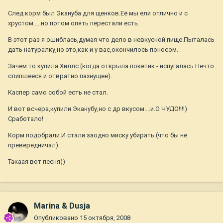
След корм был Экануба для щенков.Её мы ели отлично и с
хрустом.....но потом опять перестали есть.
В этот раз я ошиблась,думая что дело в невкусной пище.Пыталась
дать натуралку,но это,как и у вас,окончилось поносом.
Зачем то купила Хиллс (когда открыла покетик - испугалась.Нечто
слипшееся и отвратно пахнущее).
Каспер само собой есть не стал.
И вот всчера,купили Эканубу,но с др вкусом....и.О ЧУДО!!!!)
Сработало!
Корм подобрали.И стали заодно миску убирать (что бы не
превередничал).
Такаая вот песня))
Marina & Dusja
Опубликовано
15 октября, 2008