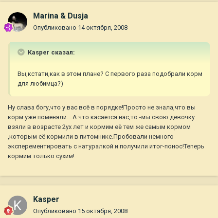
Marina & Dusja
Опубликовано
14 октября, 2008
Kasper сказал:
Вы,кстати,как в этом плане? С первого раза подобрали корм
для любимца?)
Ну слава богу,что у вас всё в порядке!Просто не знала,что вы
корм уже поменяли....А что касается нас,то -мы свою девочку
взяли в возрасте 2ух лет и кормим её тем же самым кормом
,которым её кормили в питомнике.Пробовали немного
эксперементировать с натуралкой и получили итог-понос!Теперь
кормим только сухим!
Kasper
Опубликовано
15 октября, 2008