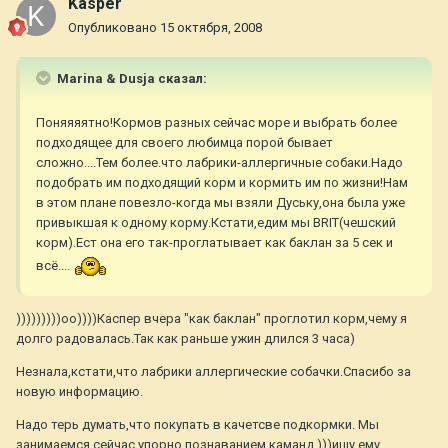
Kasper
Опубликовано
15 октября, 2008
Marina & Dusja сказал:
Поняяяятно!Кормов разных сейчас море и выбрать более
подходящее для своего любимца порой бывает
сложно....Тем более.что лабрики-аллергичные собаки.Надо
подобрать им подходящий корм и кормить им по жизни!Нам
в этом плане повезло-когда мы взяли Дуську,она была уже
привыкшая к одному корму.Кстати,едим мы BRIT(чешский
корм).Ест она его так-проглатывает как баклан за 5 сек и
всё....
)))))))))оо))))Каспер вчера "как баклан" проглотил корм,чему я
долго радовалась.Так как раньше ужин длился 3 часа)
Незнала,кстати,что лабрики аллергические собачки.Спасибо за
новую информацию.
Надо терь думать,что покупать в качетсве подкормки. Мы
занимаемся сейчас упорно познаванием каманд )))ищу ему