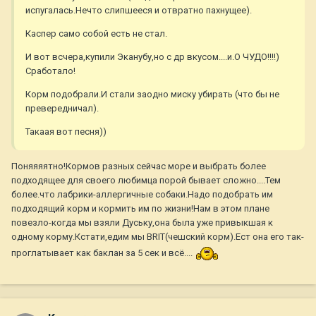
испугалась.Нечто слипшееся и отвратно пахнущее).
Каспер само собой есть не стал.
И вот всчера,купили Эканубу,но с др вкусом....и.О ЧУДО!!!!)
Сработало!
Корм подобрали.И стали заодно миску убирать (что бы не
превередничал).
Такаая вот песня))
Поняяяятно!Кормов разных сейчас море и выбрать более
подходящее для своего любимца порой бывает сложно....Тем
более.что лабрики-аллергичные собаки.Надо подобрать им
подходящий корм и кормить им по жизни!Нам в этом плане
повезло-когда мы взяли Дуську,она была уже привыкшая к
одному корму.Кстати,едим мы BRIT(чешский корм).Ест она его так-
проглатывает как баклан за 5 сек и всё....