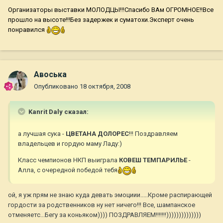
Организаторы выставки МОЛОДЦЫ!!!Спасибо ВАм ОГРОМНОЕ!!Все
прошло на высоте!!!Без задержек и суматохи.Эксперт очень
понравился
Авоська
Опубликовано
18 октября, 2008
Kanrit Daly сказал:
а лучшая сука -
ЦВЕТАНА ДОЛОРЕС
!!! Поздравляем
владельцев и гордую маму Ладу:)
Класс чемпионов НКП выиграла
КОВЕШ ТЕМПАРИЛЬЕ
-
Алла, с очередной победой тебя
ой, я уж прям не знаю куда девать эмоциии.....Кроме распирающей
гордости за родственников ну нет ничего!!! Все, шампанское
отменяетс...Бегу за коньяком)))) ПОЗДРАВЛЯЕМ!!!!!!!))))))))))))))