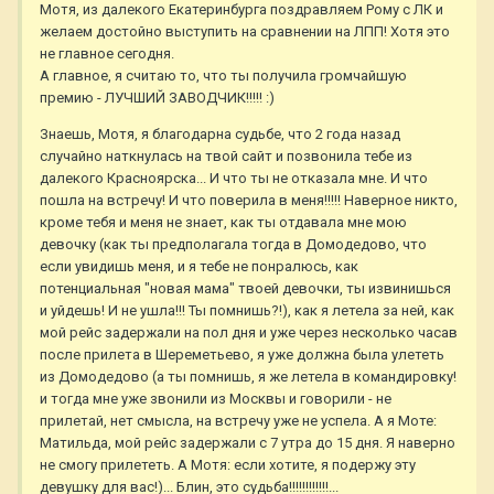
Мотя, из далекого Екатеринбурга поздравляем Рому с ЛК и
желаем достойно выступить на сравнении на ЛПП! Хотя это
не главное сегодня.
А главное, я считаю то, что ты получила громчайшую
премию - ЛУЧШИЙ ЗАВОДЧИК!!!!! :)
Знаешь, Мотя, я благодарна судьбе, что 2 года назад
случайно наткнулась на твой сайт и позвонила тебе из
далекого Красноярска... И что ты не отказала мне. И что
пошла на встречу! И что поверила в меня!!!!! Наверное никто,
кроме тебя и меня не знает, как ты отдавала мне мою
девочку (как ты предполагала тогда в Домодедово, что
если увидишь меня, и я тебе не понралюсь, как
потенциальная "новая мама" твоей девочки, ты извинишься
и уйдешь! И не ушла!!! Ты помнишь?!), как я летела за ней, как
мой рейс задержали на пол дня и уже через несколько часав
после прилета в Шереметьево, я уже должна была улететь
из Домодедово (а ты помнишь, я же летела в командировку!
и тогда мне уже звонили из Москвы и говорили - не
прилетай, нет смысла, на встречу уже не успела. А я Моте:
Матильда, мой рейс задержали с 7 утра до 15 дня. Я наверно
не смогу прилететь. А Мотя: если хотите, я подержу эту
девушку для вас!)... Блин, это судьба!!!!!!!!!!!!...