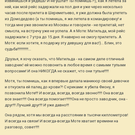
извинишься и уйдешь! И не ушла!!! Ты помнишь?!), как я летела за
ней, как мой рейс задержали на пол дня и уже через несколько
часав после прилета в Шереметьево, я уже должна была улететь
из Домодедово (а ты помнишь, я же летела в командировку! и
тогда мне уже звонили из Москвы и говорили - не прилетай, нет
смысла, на встречу уже не успела. А я Моте: Матильда, мой рейс
задержали с 7 утра до 15 дня. Я наверно не смогу прилететь. А
Мотя: если хотите, я подержу эту девушку для вас!)... Блин, это
судьба!!!!!!!!!!!!...
Друзья, я хочу сказать, что Матильда - на самом деле отличный
заводчик! ей можно позвонить в любое время с самыми тупыми
вопросами! И она НИКОГДА не скажет, что они тупые!!!!!
Мотя, ты помнишь, как я впервые делала маникюр своей девочке
и откусила ей палец до крови?! С криками: я убила Фиону, я
позвонила Моте!!! И всегда, всегда, всегда звоню!!!!! Она всегда
все знает!!!! Она всегда помогает!!!!!!Она не просто заводчик, она -
друг!!! Лучший друг!!! И уже давно!!!
Она рядом, хотя мы всегда на расстоянии в тысячи киллометров!
И всегда на связи! И всегда-всегда Моте хватает времени на
разговор, совет!!!!