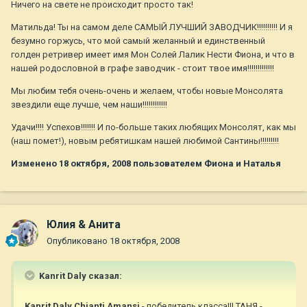
Ничего на свете не происходит просто так!
Матильда! Ты на самом деле САМЫЙ ЛУЧШИЙ ЗАВОДЧИК!!!!!!!!!! И я
безумно горжусь, что мой самый желанный и единственный
голден ретривер имеет имя Мон Солей Лалик Нести Фиона, и что в
нашей родословной в графе заводчик - стоит твое имя!!!!!!!!!!!!!
Мы любим тебя очень-очень и желаем, чтобы новые Монсолята
звездили еще лучше, чем наши!!!!!!!!!!!!
Удачи!!!! Успехов!!!!!!! И по-больше таких любящих Монсолят, как мы
(наш помет!), новым ребятишкам нашей любимой Сантины!!!!!!!!!
Изменено
18 октября, 2008
пользователем Фиона и Наталья
Юлия & Анита
Опубликовано
18 октября, 2008
Kanrit Daly сказал:
Kanrit Daly Chianti Amansi
- победитель класса!!! ТАНЯ -