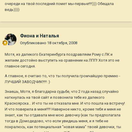
очереди на твой последний помет мы-первые!!!!))) Обещала
ведь))))
Фиона и Наталья
Опубликовано
18 октября, 2008
Мотя, из далекого Екатеринбурга поздравляем Рому с ЛК и
желаем достойно выступить на сравнении на ЛПП! Хотя это не
главное сегодня.
А главное, я считаю то, что ты получила громчайшую премию -
ЛУЧШИЙ ЗАВОДЧИК!!!!! :)
Знаешь, Мотя, я благодарна судьбе, что 2 года назад случайно
наткнулась на твой сайт и позвонила тебе из далекого
Красноярска... И что ты не отказала мне. И что пошла на встречу!
И что поверила в меня!!!!! Наверное никто, кроме тебя и меня не
знает, как ты отдавала мне мою девочку (как ты предполагала
тогда в Домодедово, что если увидишь меня, и я тебе не
понралюсь, как потенциальная "новая мама" твоей девочки, ты