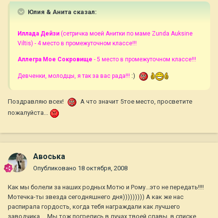
Юлия & Анита сказал:
Иллада Дейзи
(сетричка моей Анитки по маме Zunda Auksine
Viltis) - 4 место в промежуточном классе!!!
Аллегра Мое Сокровище
- 5 место в промежуточном классе!!!
:)
Девченки, молодцы, я так за вас рада!!!
Поздравляю всех!
А что значит 5тое место, просветите
пожалуйста...
Авоська
Опубликовано
18 октября, 2008
Как мы болели за наших родных Мотю и Рому...это не передать!!!!
Мотечка-ты звезда сегодняшнего дня))))))))) А как же нас
распирала гордость, когда тебя награждали как лучшего
заводчика.....Мы тож погрелись в лучах твоей славы, в списке