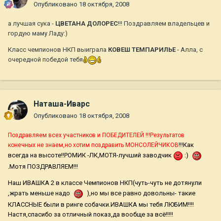
Опубликовано
18 октября, 2008
а лучшая сука -
ЦВЕТАНА ДОЛОРЕС
!!! Поздравляем владельцев и
гордую маму Ладу:)
Класс чемпионов НКП выиграла
КОВЕШ ТЕМПАРИЛЬЕ
- Алла, с
очередной победой тебя
Наташа-Иварс
Опубликовано
18 октября, 2008
Поздравляем всех участников и ПОБЕДИТЕЛЕЙ !!!
Результатов
!!!Как
конечных не знаем,но хотим поздравить
МОНСОЛЕЙЧИКОВ
всегда на высоте!!РОМИК -ЛК,МОТЯ-лучший заводчик
:)
.Мотя ПОЗДРАВЛЯЕМ!!!
Наш ИВАШКА 2 в классе Чемпионов НКП(чуть-чуть не дотянули
,жрать меньше надо
),но мы все равно довольны- такие
КЛАССНЫЕ были в ринге собачки.ИВАШКА мы тебя ЛЮБИМ!!!!
Настя,спасибо за отличный показ,да вообще за всё!!!!!