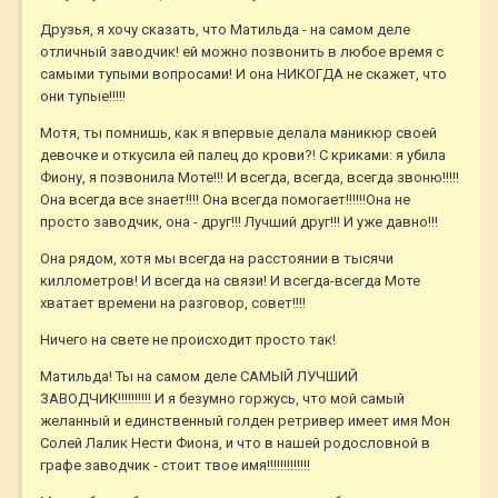
Друзья, я хочу сказать, что Матильда - на самом деле
отличный заводчик! ей можно позвонить в любое время с
самыми тупыми вопросами! И она НИКОГДА не скажет, что
они тупые!!!!!
Мотя, ты помнишь, как я впервые делала маникюр своей
девочке и откусила ей палец до крови?! С криками: я убила
Фиону, я позвонила Моте!!! И всегда, всегда, всегда звоню!!!!!
Она всегда все знает!!!! Она всегда помогает!!!!!!Она не
просто заводчик, она - друг!!! Лучший друг!!! И уже давно!!!
Она рядом, хотя мы всегда на расстоянии в тысячи
киллометров! И всегда на связи! И всегда-всегда Моте
хватает времени на разговор, совет!!!!
Ничего на свете не происходит просто так!
Матильда! Ты на самом деле САМЫЙ ЛУЧШИЙ
ЗАВОДЧИК!!!!!!!!!! И я безумно горжусь, что мой самый
желанный и единственный голден ретривер имеет имя Мон
Солей Лалик Нести Фиона, и что в нашей родословной в
графе заводчик - стоит твое имя!!!!!!!!!!!!!