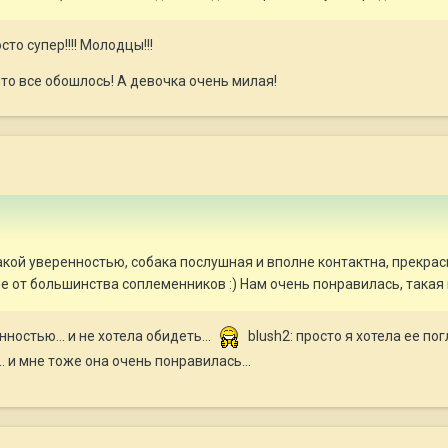
сто супер!!!! Молодцы!!!
что все обошлось! А девочка очень милая!
такой уверенностью, собака послушная и вполне контактна, прекрас
ие от большинства соплеменников :) Нам очень понравилась, такая
енностью... и не хотела обидеть...
blush2: просто я хотела ее пог
.. и мне тоже она очень понравилась...