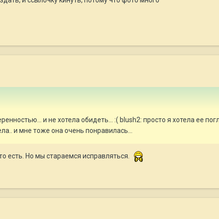
здать, и ссылочку кинуть, потому что фото много
веренностью... и не хотела обидеть... :( blush2: просто я хотела ее по
ела.. и мне тоже она очень понравилась...
то есть. Но мы стараемся исправляться.