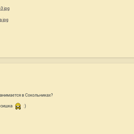
 занимается в Сокольниках?
русишка
:)