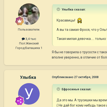
Улыбка сказал:
Красавицы!
Пользователи.
А вы та самая Фрося, что у Ол
Такая милая девочка..... только
3,4 тыс
Пол:
Женский
Город:
Балашиха 1
Я бы не говорила о трусости с так
вполне уверенно, в отличие от б
Улыбка
Опубликовано
27 октября, 2008
Ефросинья сказал:
Да это мы. А трусишки мы врем
( Не дай бог кому нибудь такое