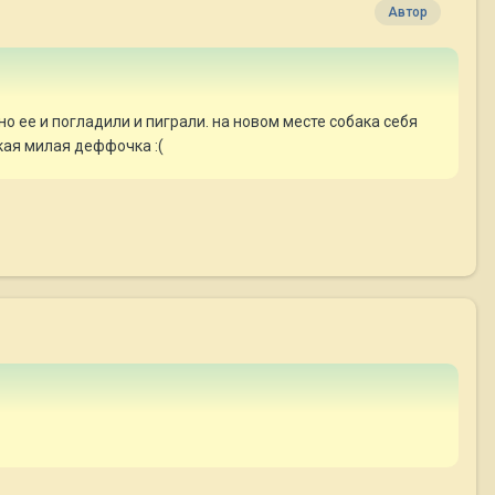
Автор
но ее и погладили и пиграли. на новом месте собака себя
кая милая деффочка :(