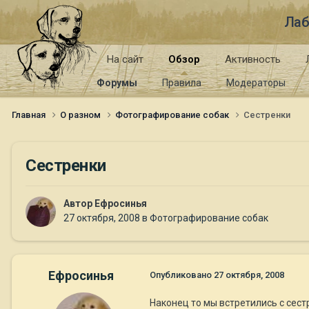
Лаб
На сайт
Обзор
Активность
Форумы
Правила
Модераторы
Главная
О разном
Фотографирование собак
Сестренки
Сестренки
Автор
Ефросинья
27 октября, 2008
в
Фотографирование собак
Ефросинья
Опубликовано
27 октября, 2008
Наконец то мы встретились с сестр