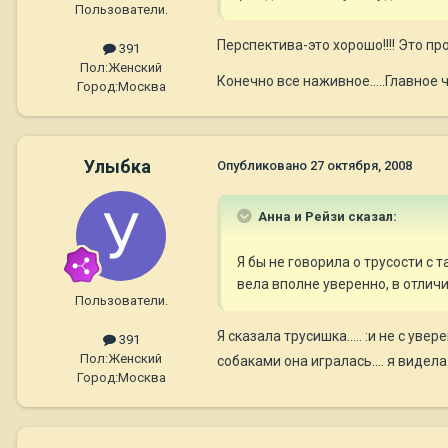
Пользователи.
Перспектива-это хорошо!!!! Это про
391
Пол:
Женский
Конечно все наживное.....Главное 
Город:
Москва
Улыбка
Опубликовано
27 октября, 2008
Анна и Рейзи сказал:
Я бы не говорила о трусости с 
вела вполне уверенно, в отлич
Пользователи.
Я сказала трусишка..... :и не с увер
391
Пол:
Женский
собаками она игралась.... я видела
Город:
Москва