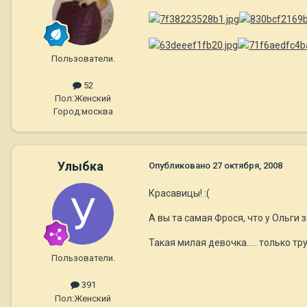
Пользователи.
52
Пол:
Женский
Город:
москва
Улыбка
Опубликовано
27 октября, 2008
Красавицы! :(
А вы та самая Фрося, что у Ольги
Такая милая девочка..... только т
Пользователи.
391
Пол:
Женский