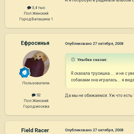
А я попробую в радикали альбом с
3,4 тыс
Пол:
Женский
Город:
Балашиха 1
Ефросинья
Опубликовано
27 октября, 2008
Улыбка сказал:
Я сказала трусишка..... :и не с у
собаками она игралась.... я вид
Пользователи.
52
Да мы не обижаемся. Уж что есть 
Пол:
Женский
Город:
москва
Field Racer
Опубликовано
27 октября, 2008