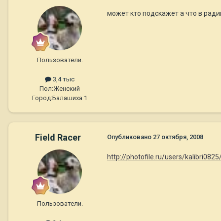
может кто подскажет а что в рад
Пользователи.
3,4 тыс
Пол:
Женский
Город:
Балашиха 1
Field Racer
Опубликовано
27 октября, 2008
http://photofile.ru/users/kalibri0825
Пользователи.