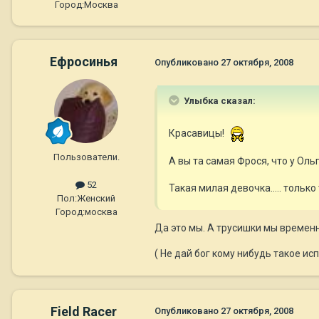
Город:
Москва
Ефросинья
Опубликовано
27 октября, 2008
Улыбка сказал:
Красавицы!
Пользователи.
А вы та самая Фрося, что у Ол
52
Такая милая девочка..... только
Пол:
Женский
Город:
москва
Да это мы. А трусишки мы времен
( Не дай бог кому нибудь такое ис
Field Racer
Опубликовано
27 октября, 2008