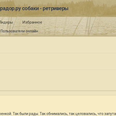
радор.ру собаки - ретриверы
Лидеры
Избранное
Пользователи онлайн
енкой. Так были рады. Так обнимались, так целовались, что запутали