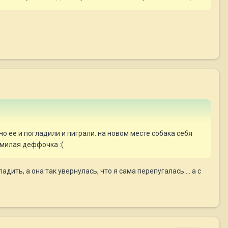
но ее и погладили и пиграли. на новом месте собака себя
 милая деффочка :(
ладить, а она так увернулась, что я сама перепугалась.... а с