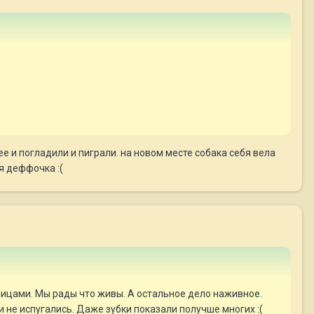
ее и погладили и пиграли. на новом месте собака себя вела
я деффочка :(
ницами. Мы рады что живы. А остальное дело наживное.
и не испугались. Даже зубки показали получше многих :(