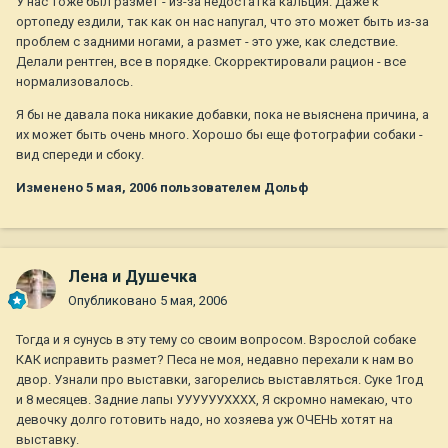
У нас тоже был размет - из-за недостатка кальция. Даже к
ортопеду ездили, так как он нас напугал, что это может быть из-за
проблем с задними ногами, а размет - это уже, как следствие.
Делали рентген, все в порядке. Скорректировали рацион - все
нормализовалось.
Я бы не давала пока никакие добавки, пока не выяснена причина, а
их может быть очень много. Хорошо бы еще фотографии собаки -
вид спереди и сбоку.
Изменено
5 мая, 2006
пользователем Дольф
Лена и Душечка
Опубликовано
5 мая, 2006
Тогда и я сунусь в эту тему со своим вопросом. Взрослой собаке
КАК исправить размет? Песа не моя, недавно перехали к нам во
двор. Узнали про выставки, загорелись выставляться. Суке 1год
и 8 месяцев. Задние лапы УУУУУУХХХХ, Я скромно намекаю, что
девочку долго готовить надо, но хозяева уж ОЧЕНЬ хотят на
выставку.