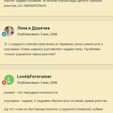
Насчет задних сложнее - в любом случае надо делать сначала
рентген, это ОБЯЗАТЕЛЬНО
Лена и Душечка
Опубликовано
5 мая, 2006
:D :) соррри я совсем запуталась в терминах, речь у меня шла о
коровине. Очень широко раставляет задние лапы. Проблема
только решается через рентген?
LovelyForerunner
Опубликовано
5 мая, 2006
размет - это передние конечности.
коровина - задние. С задними обычно все сложнее, нужен рентген.
(ну это тоже по-бытовому понятно: у крупной (тяжелой) собаки