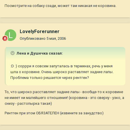
Посмотрите на собаку сзади, может там никакая не коровина.
LovelyForerunner
Опубликовано
5 мая, 2006
Лена и Душечка сказал:
:D :) соррри я совсем запуталась в терминах, речь у меня
шла о коровине. Очень широко раставляет задние лапы.
Проблема только решается через рентген?
То, что широко расставляет задние лапы - вообще-то к коровине
не имеет ни малейшего отношения! (коровина - это сверху - узко, а
снизу - растопырка такая)
Рентген при этом ОБЯЗАТЕЛЕН (извините за занудство)