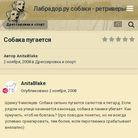
Лабрадор.ру собаки - ретриверы
Дрессировка и спорт
Собака пугается
Автор
AnitaBlake
2 ноября, 2008
в
Дрессировка и спорт
AnitaBlake
Опубликовано
2 ноября, 2008
Щенку 9 месяцев. Собака сильно пугается салютов и петард. Если
рядом на улице начинается канонада, собака в панике убегает. Как
приучить, чтоб не боялась? (про поводок понятно, но не всегда
успеваю среагировать, тем более, если пиротехника срабатывает
внезапно)