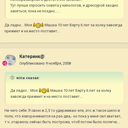
Тут лучше спросить совета у кинологов, и дрессурой заодно
заняться, пока не поздно......
Да ладно... Моя
Машка 10 лет Берту 6 лет за холку завсегда
прижмет и на место поставит...
Катеринк@
Опубликовано
9 ноября, 2008
wina сказал:
Да ладно... Моя
Машка 10 лет Берту 6 лет за холку
завсегда прижмет и на место поставит...
Ни чего себе. Я свою в 2,5 то удерживаю еле, это ж такое шило в
попе, что изворачивается на раз-два,- но пока у меня сил хватает,
т.ч. стараюсь сейчас быть построже, чтоб потом было полегче...