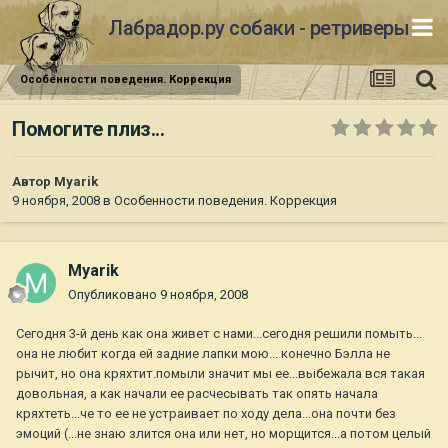
Лабрадор.ру собаки - ретриверы
Особенности поведения. Коррекция
Помогите плиз...
Автор
Myarik
9 ноября, 2008
в
Особенности поведения. Коррекция
Myarik
Опубликовано
9 ноября, 2008
Сегодня 3-й день как она живет с нами...сегодня решили помыть...
она не любит когда ей задние лапки мою... конечно Бэлла не
рычит, но она кряхтит.помыли значит мы ее...выбежала вся такая
довольная, а как начали ее расчесывать так опять начала
кряхтеть...че то ее не устраивает по ходу дела...она почти без
эмоций (...не знаю злится она или нет, но морщится...а потом целый