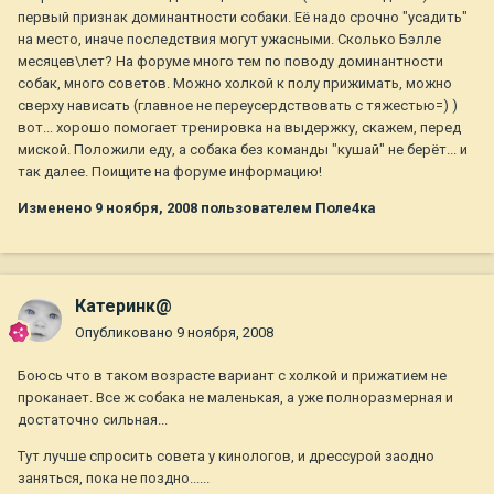
первый признак доминантности собаки. Её надо срочно "усадить"
на место, иначе последствия могут ужасными. Сколько Бэлле
месяцев\лет? На форуме много тем по поводу доминантности
собак, много советов. Можно холкой к полу прижимать, можно
сверху нависать (главное не переусердствовать с тяжестью=) )
вот... хорошо помогает тренировка на выдержку, скажем, перед
миской. Положили еду, а собака без команды "кушай" не берёт... и
так далее. Поищите на форуме информацию!
Изменено
9 ноября, 2008
пользователем Поле4ка
Катеринк@
Опубликовано
9 ноября, 2008
Боюсь что в таком возрасте вариант с холкой и прижатием не
проканает. Все ж собака не маленькая, а уже полноразмерная и
достаточно сильная...
Тут лучше спросить совета у кинологов, и дрессурой заодно
заняться, пока не поздно......