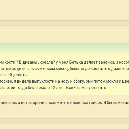
ом кости ? В диваны , кресла? у меня Бетька делает заначки, и носо
и потом ходить с лысым носом месяц, бывало до крови, что даже ко
ого ей делать...
оскве, я видела выпуклости на носу и сбоку, они потом мокли и цвел
ыло, ей тогда было около 12 лет... Всё что могу сказать....
ллергия, а вот вторично похоже что насеялся грибок. Я бы помаза