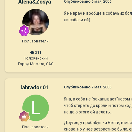
Alena&Zosya
Опубликовано
6 мая, 2006
Я не врач и вообще в собачьих бо
ли собаки ей)
Пользователи.
311
Пол:
Женский
Город:
Москва, САО
labrador 01
Опубликовано
7 мая, 2006
Яна, а соба не "закапывает"носом 
чтоб стереть до крови и потом ход
не даю этого ей делать...
Другое, у пробабушки Бетти, в моск
Пользователи.
снова. но у неё возрастное было, ей