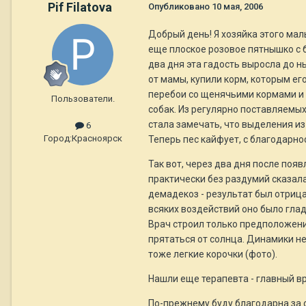
Pif Filatova
Опубликовано
10 мая, 2006
Добрый день! Я хозяйка этого мал
еще плоское розовое пятнышко с 
два дня эта гадость выросла до н
от мамы, купили корм, которым его
перебои со щенячьими кормами и к
Пользователи.
собак. Из регулярно поставляемых
стала замечать, что выделения из 
6
Город:
Красноярск
Теперь пес кайфует, с благодарно
Так вот, через два дня после появ
практически без раздумий сказала
демадекоз - результат был отриц
всяких воздействий оно было глад
Врач строил только предположени
прятаться от солнца. Динамики не
тоже легкие корочки (фото).
Нашли еще терапевта - главный вр
По-прежнему буду благодарна за