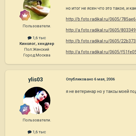
но итог не ясен что это такое, и ка
http://b.foto.radikal.ru/0605/785ae
Пользователи.
http://a.foto.radikal.ru/0605/80334
1,6 тыс
http://b.foto.radikal.ru/0605/22b37
Кинолог, хендлер
Пол:
Женский
http://a.foto.radikal.ru/0605/f51fe
Город:
Москва
ylis03
Опубликовано
6 мая, 2006
я не ветеринар но у таксы моей под
Пользователи.
1,6 тыс