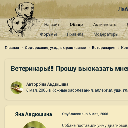
Лаб
На сайт
Обзор
Активность
Форумы
Правила
Модераторы
Главная
Содержание, уход, выращивание
Ветеринария
Кож
Ветеринары!!! Прошу высказать мне
Автор
Яна Авдюшина
6 мая, 2006
в
Кожные заболевания, аллергия, уши, гл
Яна Авдюшина
Опубликовано
6 мая, 2006
Собаке поставили уйму диагнозов, 