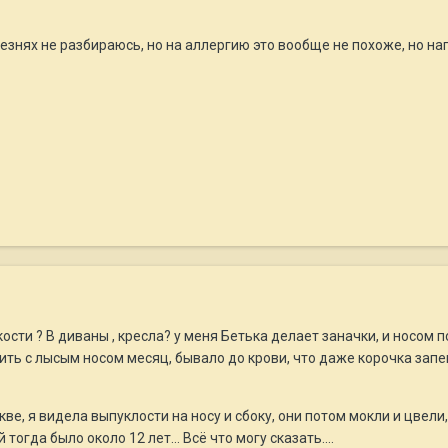
лезнях не разбираюсь, но на аллергию это вообще не похоже, но на
кости ? В диваны , кресла? у меня Бетька делает заначки, и носом п
ить с лысым носом месяц, бывало до крови, что даже корочка запек
ве, я видела выпуклости на носу и сбоку, они потом мокли и цвели, 
 тогда было около 12 лет... Всё что могу сказать....