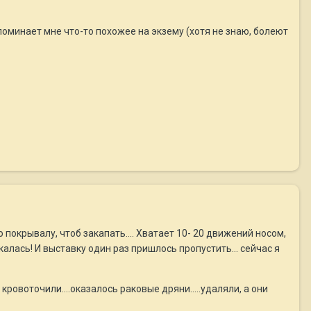
поминает мне что-то похожее на экзему (хотя не знаю, болеют
о покрывалу, чтоб закапать.... Хватает 10- 20 движений носом,
алась! И выставку один раз пришлось пропустить... сейчас я
кровоточили....оказалось раковые дряни.....удаляли, а они