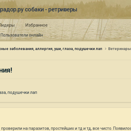
радор.ру собаки - ретриверы
Лидеры
Избранное
Пользователи онлайн
ные заболевания, аллергия, уши, глаза, подушечки лап
Ветеринары!
ния!
аза, подушечки лап
проверили на паразитов, простейших и тд и тд, все чисто. Появило