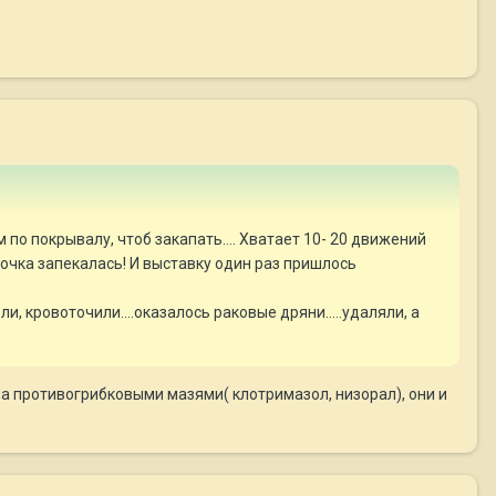
м по покрывалу, чтоб закапать.... Хватает 10- 20 движений
рочка запекалась! И выставку один раз пришлось
и, кровоточили....оказалось раковые дряни.....удаляли, а
ла противогрибковыми мазями( клотримазол, низорал), они и