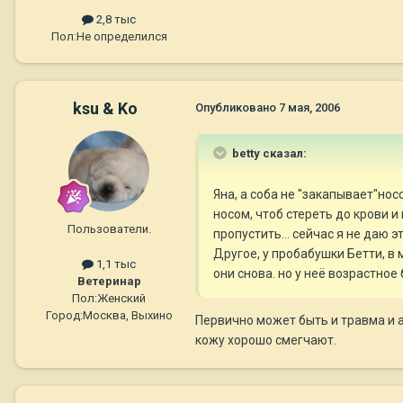
2,8 тыс
Пол:
Не определился
ksu & Ko
Опубликовано
7 мая, 2006
betty сказал:
Яна, а соба не "закапывает"нос
носом, чтоб стереть до крови 
Пользователи.
пропустить... сейчас я не даю эт
Другое, у пробабушки Бетти, в м
1,1 тыс
они снова. но у неё возрастное б
Ветеринар
Пол:
Женский
Город:
Москва, Выхино
Первично может быть и травма и а
кожу хорошо смегчают.