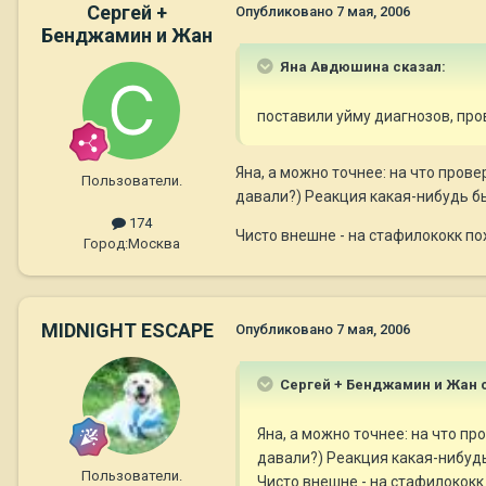
Сергей +
Опубликовано
7 мая, 2006
Бенджамин и Жан
Яна Авдюшина сказал:
поставили уйму диагнозов, пров
Яна, а можно точнее: на что пров
Пользователи.
давали?) Реакция какая-нибудь б
174
Чисто внешне - на стафилококк по
Город:
Москва
MIDNIGHT ESCAPE
Опубликовано
7 мая, 2006
Сергей + Бенджамин и Жан с
Яна, а можно точнее: на что п
давали?) Реакция какая-нибуд
Пользователи.
Чисто внешне - на стафилококк