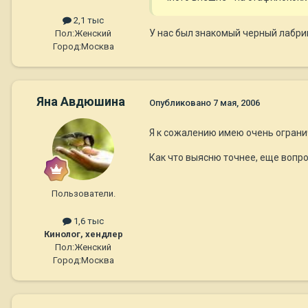
2,1 тыс
У нас был знакомый черный лабрик
Пол:
Женский
Город:
Москва
Яна Авдюшина
Опубликовано
7 мая, 2006
Я к сожалению имею очень ограни
Как что выясню точнее, еще вопроси
Пользователи.
1,6 тыс
Кинолог, хендлер
Пол:
Женский
Город:
Москва