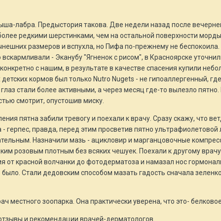
ыша-лабра. Предыстория такова. Две недели назад после вечерней
более редкими шерстинками, чем на остальной поверхности морды.
ынешних размеров и вспухла, но Пифа по-прежнему не беспокоила.
 вскармливали - Эканубу "Ягненок с рисом", в Красноярске уточнили,
онкретно с нашим, в результате в качестве спасения купили небо
 детских кормов был только Nutro Nugets - не гипоаллергенный, г
глаз стали более активными, а через месяц где-то вылезло пятно. 
стью смотрит, опустошив миску.
ления пятна забили тревогу и поехали к врачу. Сразу скажу, что ве
 - герпес, правда, перед этим просветив пятно ультрафиолетовой 
ательным. Назначили мазь - ацикловир и марганцовочные компрес
ким розовым плотным без всяких чешуек. Поехали к другому врачу -
я от красной волчанки до фотодерматоза и намазал нос гормонал
 было. Стали дедовским способом мазать гадость сначала зеленкой
ач местного зоопарка. Она практически уверена, что это- белково
 отзывы и рекомендации врачей-дерматологов.