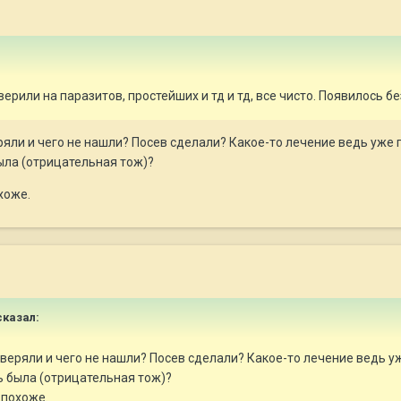
ерили на паразитов, простейших и тд и тд, все чисто. Появилось б
еряли и чего не нашли? Посев сделали? Какое-то лечение ведь уж
ыла (отрицательная тож)?
хоже.
казал:
роверяли и чего не нашли? Посев сделали? Какое-то лечение ведь 
ь была (отрицательная тож)?
 похоже.