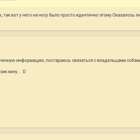
, так вот у него на носу было просто идентично этому.Оказалось л
ченную информацию, постараюсь связаться с владельцами собаки и
к кину.... :D