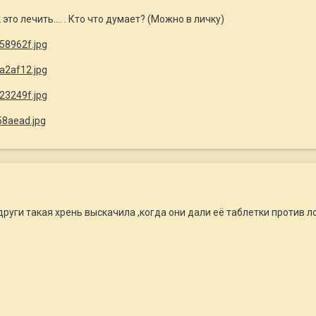
к это лечить.... . Кто что думает? (Можно в личку)
658962f.jpg
9a2af12.jpg
323249f.jpg
058aead.jpg
руги такая хрень выскачила ,когда они дали её таблетки против ложно