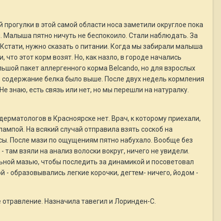
 прогулки в этой самой области носа заметили округлое пока
 Малыша пятно ничуть не беспокоило. Стали наблюдать. За
 Кстати, нужно сказать о питании. Когда мы забирали малыша
 что этот корм возят. Но, как назло, в городе начались
льшой пакет аллергенного корма Belcando, но для взрослых
де содержание белка было выше. После двух недель кормления
Не знаю, есть связь или нет, но мы перешли на натуралку.
тдерматологов в Красноярске нет. Врач, к которому приехали,
лампой. На всякий случай отправила взять соскоб на
сы. После мази по ощущениям пятно набухало. Вообще без
 там взяли на анализ волоски вокруг, ничего не увидели.
ьной мазью, чтобы последить за динамикой и посоветовал
 - образовывались легкие корочки, дегтем- ничего, йодом -
е отравление. Назначила тавегил и Лоринден-С.