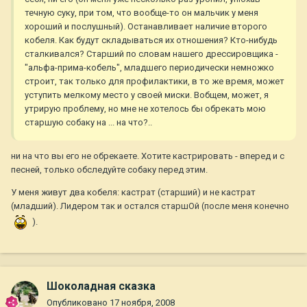
течную суку, при том, что вообще-то он мальчик у меня
хороший и послушный). Останавливает наличие второго
кобеля. Как будут складываться их отношения? Кто-нибудь
сталкивался? Старший по словам нашего дрессировщика -
"альфа-прима-кобель", младшего периодически немножко
строит, так только для профилактики, в то же время, может
уступить мелкому место у своей миски. Вобщем, может, я
утрирую проблему, но мне не хотелось бы обрекать мою
старшую собаку на ... на что?..
ни на что вы его не обрекаете. Хотите кастрировать - вперед и с
песней, только обследуйте собаку перед этим.
У меня живут два кобеля: кастрат (старший) и не кастрат
(младший). Лидером так и остался старшОй (после меня конечно
).
Шоколадная сказка
Опубликовано
17 ноября, 2008