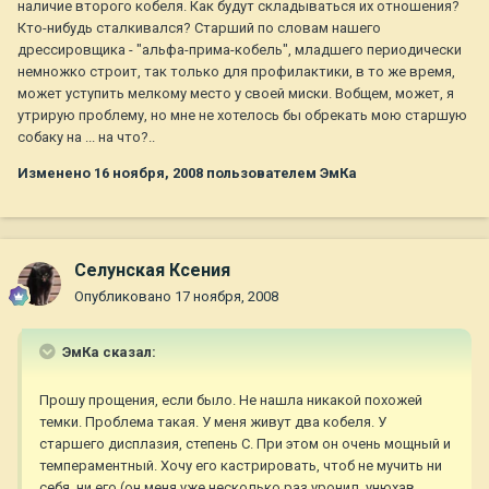
наличие второго кобеля. Как будут складываться их отношения?
Кто-нибудь сталкивался? Старший по словам нашего
дрессировщика - "альфа-прима-кобель", младшего периодически
немножко строит, так только для профилактики, в то же время,
может уступить мелкому место у своей миски. Вобщем, может, я
утрирую проблему, но мне не хотелось бы обрекать мою старшую
собаку на ... на что?..
Изменено
16 ноября, 2008
пользователем ЭмКа
Селунская Ксения
Опубликовано
17 ноября, 2008
ЭмКа сказал:
Прошу прощения, если было. Не нашла никакой похожей
темки. Проблема такая. У меня живут два кобеля. У
старшего дисплазия, степень С. При этом он очень мощный и
темпераментный. Хочу его кастрировать, чтоб не мучить ни
себя, ни его (он меня уже несколько раз уронил, унюхав