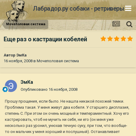
Лабрадор.ру собаки - ретриверы
Мочеполовая система
Еще раз о кастрации кобелей
Автор
ЭмКа
16 ноября, 2008
в
Мочеполовая система
ЭмКа
Опубликовано
16 ноября, 2008
Прошу прощения, если было. Не нашла никакой похожей темки.
Проблема такая. У меня живут два кобеля. У старшего дисплазия,
степень С. При этом он очень мощный и темпераментный. Хочу его
кастрировать, чтоб не мучить ни себя, ни его (он меня уже
несколько раз уронил, унюхав течную суку, при том, что вообще-
то он мальчик у меня хороший и послушный). Останавливает