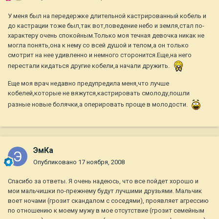
У меня был на передержке длительной кастрированный кобель и
до кастрации тоже был,так вот,поведение небо и земля,стал по-
характеру очень спокойным.Только моя течная девочка никак не
могла понять,она к нему со всей душой и телом,а он только
смотрит на нее удивленно и немного сторонится.Еще,на него
перестали кидаться другие кобели,а начали дружить.
Еще моя врач недавно предупредила меня,что лучше
кобелей,которые не вяжутся,кастрировать смолоду,пошли
разные новые болячки,а оперировать проще в молодости.
ЭмКа
Опубликовано
17 ноября, 2008
Спасибо за ответы. Я очень надеюсь, что все пойдет хорошо и
мои мальчишки по-прежнему будут лучшими друзьями. Мальчик
воет ночами (грозит скандалом с соседями), проявляет агрессию
по отношению к моему мужу в мое отсутствие (грозит семейным