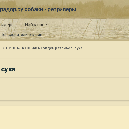
радор.ру собаки - ретриверы
Лидеры
Избранное
Пользователи онлайн
и
ПРОПАЛА СОБАКА Голден ретривер, сука
 сука