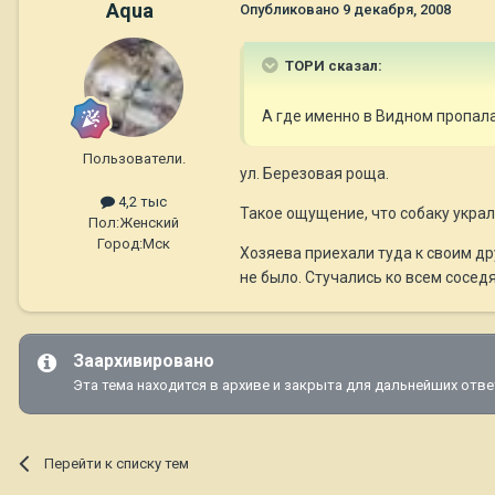
Aqua
Опубликовано
9 декабря, 2008
ТОРИ сказал:
А где именно в Видном пропала
Пользователи.
ул. Березовая роща.
4,2 тыс
Такое ощущение, что собаку украл
Пол:
Женский
Город:
Мск
Хозяева приехали туда к своим дру
не было. Стучались ко всем соседя
Заархивировано
Эта тема находится в архиве и закрыта для дальнейших отве
Перейти к списку тем