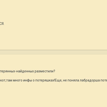
СЯ.
потерянных-найденных разместили?
 кот,там много инфы о потеряшках!Еще, не поняла лабрадорша пот