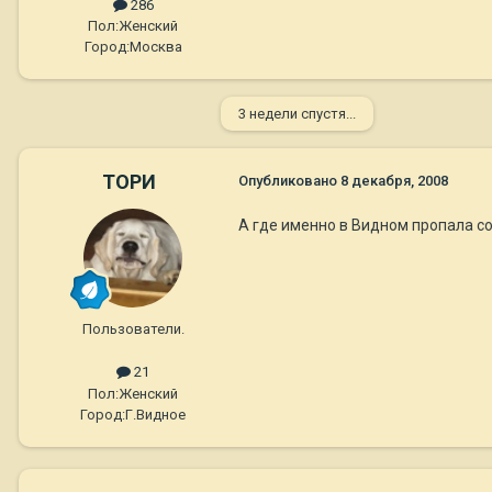
286
Пол:
Женский
Город:
Москва
3 недели спустя...
ТОРИ
Опубликовано
8 декабря, 2008
А где именно в Видном пропала со
Пользователи.
21
Пол:
Женский
Город:
Г.Видное