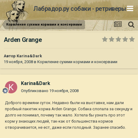
Лабрадор.ру собаки - ретриверы
Кормление сухими кормами и консервами
Arden Grange
Автор
Karina&Dark
19 ноября, 2008
в
Кормление сухими кормами и консервами
Karina&Dark
Опубликовано
19 ноября, 2008
Доброго времяни суток. Недавно были на выставке, нам дали
пробный пакетик корма Arden Grange. Собака слопала за секунду и
долго не понимал, почему так мало. Хотела бы узнать про этот
корм у знающих людей, так-как от большенства кормов
отворачивается, не ест, даже если голодный. Заранее спасибо.