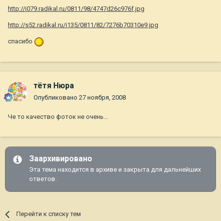
http://i079.radikal.ru/0811/98/4747d26c976f.jpg
http://s52.radikal.ru/i135/0811/82/7276b70310e9.jpg
спасибо
тётя Нюра
Опубликовано
27 ноября, 2008
Че то качество фоток не очень...
Заархивировано
Эта тема находится в архиве и закрыта для дальнейших
ответов.
Перейти к списку тем