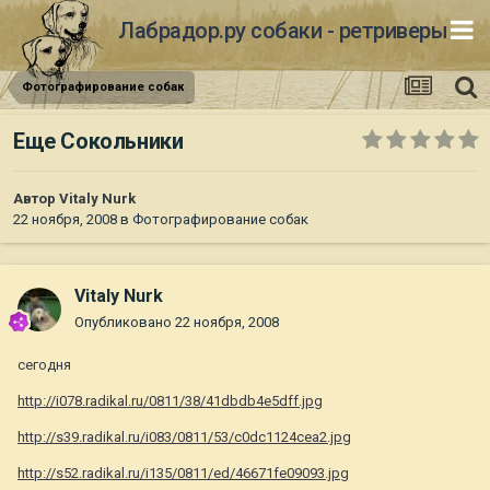
Лабрадор.ру собаки - ретриверы
Фотографирование собак
Еще Сокольники
Автор
Vitaly Nurk
22 ноября, 2008
в
Фотографирование собак
Vitaly Nurk
Опубликовано
22 ноября, 2008
сегодня
http://i078.radikal.ru/0811/38/41dbdb4e5dff.jpg
http://s39.radikal.ru/i083/0811/53/c0dc1124cea2.jpg
http://s52.radikal.ru/i135/0811/ed/46671fe09093.jpg