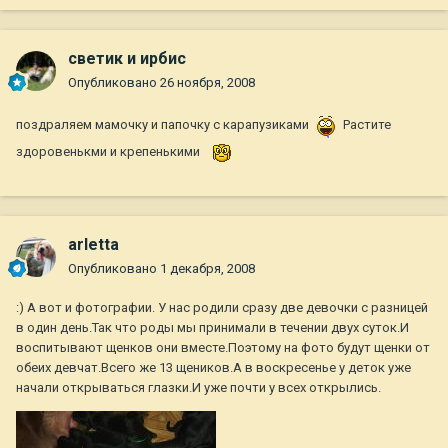
светик и ирбис
Опубликовано
26 ноября, 2008
поздраляем мамочку и папочку с карапузиками
Растите
здоровенькми и крепенькими
arletta
Опубликовано
1 декабря, 2008
:) А вот и фотографии. У нас родили сразу две девочки с разницей
в один день.Так что роды мы принимали в течении двух суток.И
воспитывают щенков они вместе.Поэтому на фото будут щенки от
обеих девчат.Всего же 13 щеников.А в воскресенье у деток уже
начали открываться глазки.И уже почти у всех открылись.