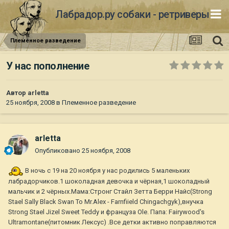
Лабрадор.ру собаки - ретриверы
Племенное разведение
У нас пополнение
Автор
arletta
25 ноября, 2008
в
Племенное разведение
arletta
Опубликовано
25 ноября, 2008
В ночь с 19 на 20 ноября у нас родились 5 маленьких
лабрадорчиков.1 шоколадная девочка и чёрная,1 шоколадный
мальчик и 2 чёрных.Мама:Стронг Стайл Зетта Берри Найс(Strong
Stael Sally Black Swan To Mr.Alex - Farnfiield Chingachgyk),внучка
Strong Stael Jizel Sweet Teddy и француза Ole. Папа: Fairywood's
Ultramontane(питомник Лексус) .Все детки активно поправляются