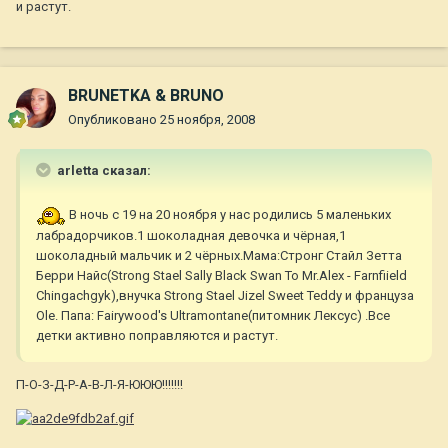
и растут.
BRUNETKA & BRUNO
Опубликовано
25 ноября, 2008
arletta сказал:
В ночь с 19 на 20 ноября у нас родились 5 маленьких
лабрадорчиков.1 шоколадная девочка и чёрная,1
шоколадный мальчик и 2 чёрных.Мама:Стронг Стайл Зетта
Берри Найс(Strong Stael Sally Black Swan To Mr.Alex - Farnfiield
Chingachgyk),внучка Strong Stael Jizel Sweet Teddy и француза
Ole. Папа: Fairywood's Ultramontane(питомник Лексус) .Все
детки активно поправляются и растут.
П-О-З-Д-Р-А-В-Л-Я-ЮЮЮ!!!!!!!