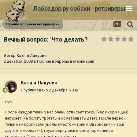
Лабрадор.ру собаки - ретриверы
Прочие вопросы ветеринарии
Вечный вопрос: "Что делать?"
Автор
Катя и Лакусик
2 декабря, 2008
в
Прочие вопросы ветеринарии
Катя и Лакусик
Опубликовано
2 декабря, 2008
Суть:
После каждой течки у нас очень отвисает грудь (как у кормящей),
набухает (не болит, трогать и осматривать дает). После первой
течки нам прописали уколы (Мастомитрин и Овариовит - и то,и
другое гомеопатия), грудь вернулась в свое нормальное
состояние. После второй течки опять...