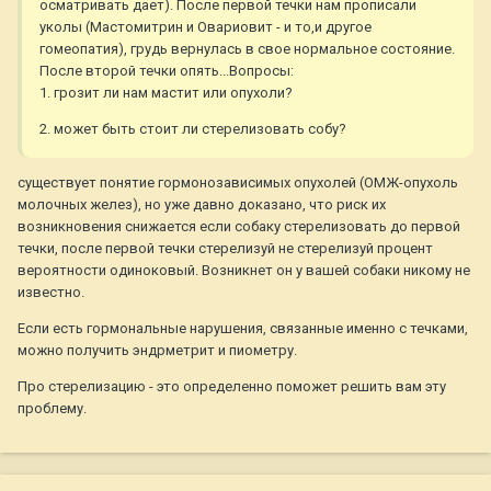
осматривать дает). После первой течки нам прописали
уколы (Мастомитрин и Овариовит - и то,и другое
гомеопатия), грудь вернулась в свое нормальное состояние.
После второй течки опять...Вопросы:
1. грозит ли нам мастит или опухоли?
2. может быть стоит ли стерелизовать собу?
существует понятие гормонозависимых опухолей (ОМЖ-опухоль
молочных желез), но уже давно доказано, что риск их
возникновения снижается если собаку стерелизовать до первой
течки, после первой течки стерелизуй не стерелизуй процент
вероятности одиноковый. Возникнет он у вашей собаки никому не
известно.
Если есть гормональные нарушения, связанные именно с течками,
можно получить эндрметрит и пиометру.
Про стерелизацию - это определенно поможет решить вам эту
проблему.