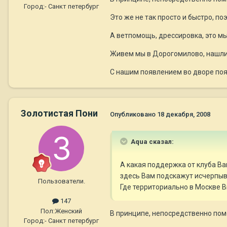
Город:
- Санкт петербург
Это же не так просто и быстро, по
А ветпомощь, дрессировка, это м
Живем мы в Дорогомилово, нашли 
С нашим появлением во дворе поя
Золотистая Пони
Опубликовано
18 декабря, 2008
Aqua сказал:
А какая поддержка от клуба Ва
здесь Вам подскажут исчерп
Пользователи.
Где территориально в Москве 
147
Пол:
Женский
В принципе, непосредственно помо
Город:
- Санкт петербург