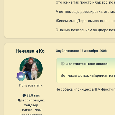
Это же не так просто и быстро, по
А ветпомощь, дрессировка, это м
Живем мы в Дорогомилово, нашли 
С нашим появлением во дворе поя
Нечаева и Ко
Опубликовано
18 декабря, 2008
Золотистая Пони сказал:
Вот наша фотка, найденная на
Пользователи.
Не собака - принцесса!!!! МИлости пр
38,8 тыс
Дрессировщик,
хендлер
Пол:
Женский
Город:
Москва