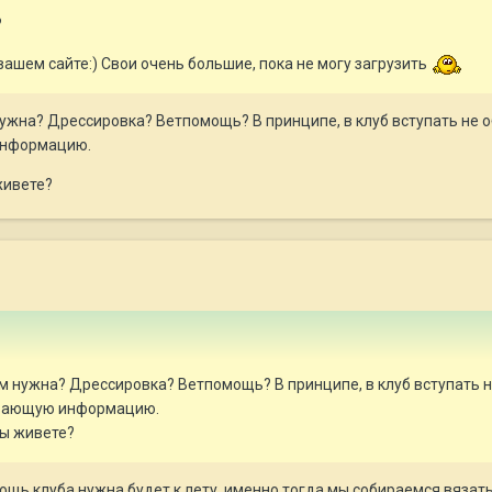
?
вашем сайте:) Свои очень большие, пока не могу загрузить
ужна? Дрессировка? Ветпомощь? В принципе, в клуб вступать не об
информацию.
живете?
м нужна? Дрессировка? Ветпомощь? В принципе, в клуб вступать не
ывающую информацию.
Вы живете?
щь клуба нужна будет к лету, именно тогда мы собираемся вязать