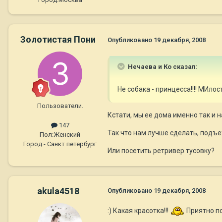
Золотистая Пони
Опубликовано
19 декабря, 2008
Нечаева и Ко сказал:
Не собака - принцесса!!!! МИлост
Пользователи.
Кстати, мы ее дома именно так и 
147
Так что нам лучше сделать, подъе
Пол:
Женский
Город:
- Санкт петербург
Или посетить ретривер тусовку?
akula4518
Опубликовано
19 декабря, 2008
:) Какая красотка!!!
Приятно п