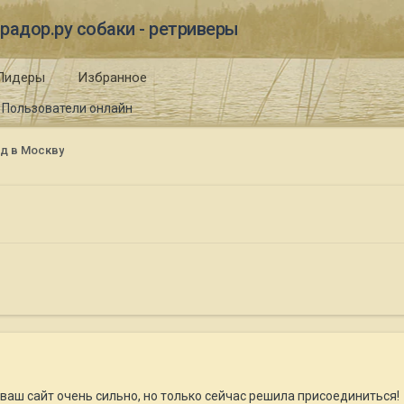
радор.ру собаки - ретриверы
Лидеры
Избранное
Пользователи онлайн
од в Москву
ваш сайт очень сильно, но только сейчас решила присоединиться!