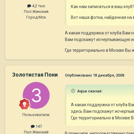
4,2 тыс
Как нам записаться в ваш клуб
Пол:
Женский
Вот наша фотка, найденная на 
Город:
Мск
А какая поддержка от клуба Вам н
Вам подскажут исчерпывающую 
Где территориально в Москве Вы 
Золотистая Пони
Опубликовано
18 декабря, 2008
Aqua сказал:
А какая поддержка от клуба Ва
здесь Вам подскажут исчерп
Пользователи.
Где территориально в Москве 
147
Пол:
Женский
В принципе, непосредственно помо