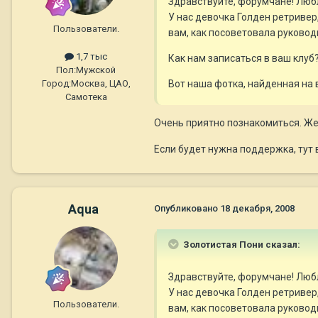
Здравствуйте, форумчане! Любл
У нас девочка Голден ретривер
Пользователи.
вам, как посоветовала руковод
1,7 тыс
Как нам записаться в ваш клуб
Пол:
Мужской
Город:
Москва, ЦАО,
Вот наша фотка, найденная на 
Самотека
Очень приятно познакомиться. Же
Если будет нужна поддержка, тут 
Aqua
Опубликовано
18 декабря, 2008
Золотистая Пони сказал:
Здравствуйте, форумчане! Любл
У нас девочка Голден ретривер
Пользователи.
вам, как посоветовала руковод