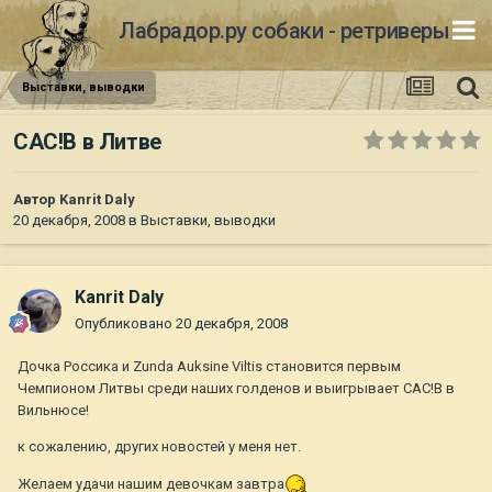
Лабрадор.ру собаки - ретриверы
Выставки, выводки
САС!В в Литве
Автор
Kanrit Daly
20 декабря, 2008
в
Выставки, выводки
Kanrit Daly
Опубликовано
20 декабря, 2008
Дочка Россика и Zunda Auksine Viltis становится первым
Чемпионом Литвы среди наших голденов и выигрывает САС!В в
Вильнюсе!
к сожалению, других новостей у меня нет.
Желаем удачи нашим девочкам завтра